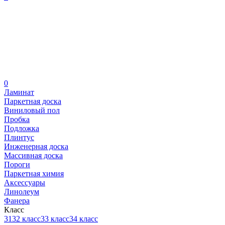
0
Ламинат
Паркетная доска
Виниловый пол
Пробка
Подложка
Плинтус
Инженерная доска
Массивная доска
Пороги
Паркетная химия
Аксессуары
Линолеум
Фанера
Класс
31
32 класс
33 класс
34 класс