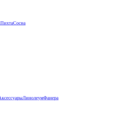
а
Пихта
Сосна
Аксессуары
Линолеум
Фанера