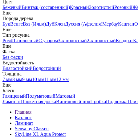
Цвет
Бежевый
Винтаж (состаренный)
Красный
Золотистый
Розовый
Ж
Еще
Порода дерева
Бук
Венге
Вяз (Ильм)
Дуб
Клен
Дуссия (Афзелия)
Мербау
Каштан
О
Еще
Тип рисунка
Ромб
1-полосный
С узором
3-х полосный
2-х полосный
Квадрат
К
Еще
Фаска
Без фаски
Водостойкость
Влагостойкий
Водостойкий
Толщина
7 мм
8 мм
9 мм
10 мм
11 мм
12 мм
Еще
Блеск
Глянцевый
Полуматовый
Матовый
Ламинат
Паркетная доска
Виниловый пол
Пробка
Подложка
Пли
Главная
Каталог
Ламинат
Sensa by Classen
SkyLine XL Aqua Protect