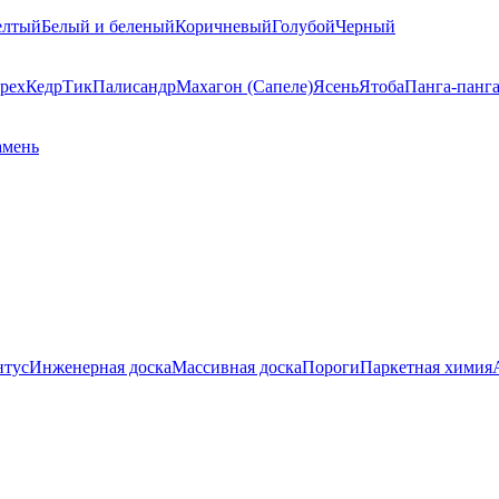
елтый
Белый и беленый
Коричневый
Голубой
Черный
рех
Кедр
Тик
Палисандр
Махагон (Сапеле)
Ясень
Ятоба
Панга-панг
амень
нтус
Инженерная доска
Массивная доска
Пороги
Паркетная химия