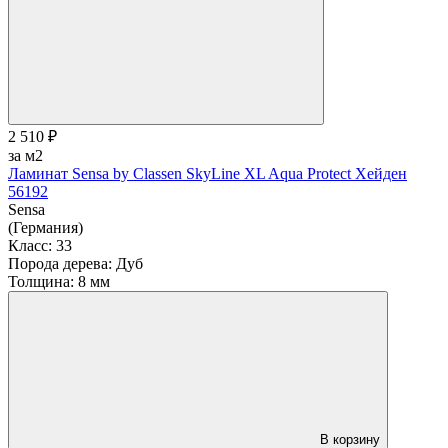
2 510 ₽
за м2
Ламинат Sensa by Classen SkyLine XL Aqua Protect Хейден
56192
Sensa
(Германия)
Класс:
33
Порода дерева:
Дуб
Толщина:
8 мм
В корзину