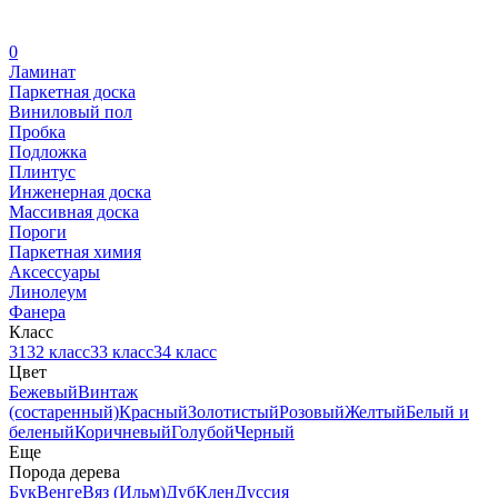
0
Ламинат
Паркетная доска
Виниловый пол
Пробка
Подложка
Плинтус
Инженерная доска
Массивная доска
Пороги
Паркетная химия
Аксессуары
Линолеум
Фанера
Класс
31
32 класс
33 класс
34 класс
Цвет
Бежевый
Винтаж
(состаренный)
Красный
Золотистый
Розовый
Желтый
Белый и
беленый
Коричневый
Голубой
Черный
Еще
Порода дерева
Бук
Венге
Вяз (Ильм)
Дуб
Клен
Дуссия