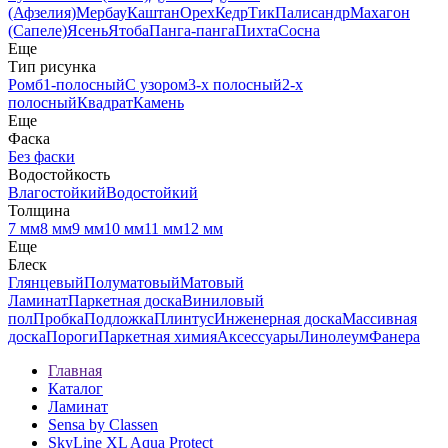
(Афзелия)
Мербау
Каштан
Орех
Кедр
Тик
Палисандр
Махагон
(Сапеле)
Ясень
Ятоба
Панга-панга
Пихта
Сосна
Еще
Тип рисунка
Ромб
1-полосный
С узором
3-х полосный
2-х
полосный
Квадрат
Камень
Еще
Фаска
Без фаски
Водостойкость
Влагостойкий
Водостойкий
Толщина
7 мм
8 мм
9 мм
10 мм
11 мм
12 мм
Еще
Блеск
Глянцевый
Полуматовый
Матовый
Ламинат
Паркетная доска
Виниловый
пол
Пробка
Подложка
Плинтус
Инженерная доска
Массивная
доска
Пороги
Паркетная химия
Аксессуары
Линолеум
Фанера
Главная
Каталог
Ламинат
Sensa by Classen
SkyLine XL Aqua Protect