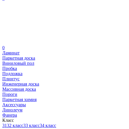
0
Ламинат
Паркетная доска
Виниловый пол
Пробка
Подложка
Плинтус
Инженерная доска
Массивная доска
Пороги
Паркетная химия
Аксессуары
Линолеум
Фанера
Класс
31
32 класс
33 класс
34 класс