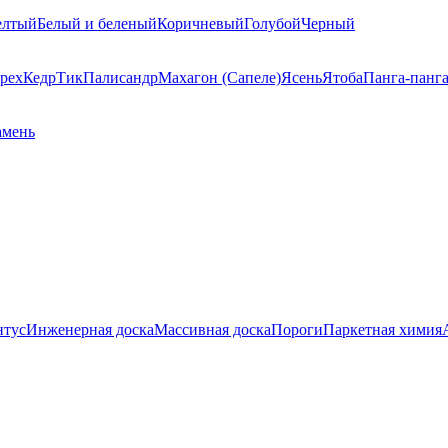
елтый
Белый и беленый
Коричневый
Голубой
Черный
рех
Кедр
Тик
Палисандр
Махагон (Сапеле)
Ясень
Ятоба
Панга-панг
амень
нтус
Инженерная доска
Массивная доска
Пороги
Паркетная химия