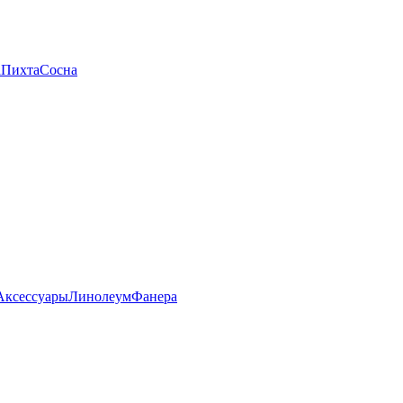
а
Пихта
Сосна
Аксессуары
Линолеум
Фанера