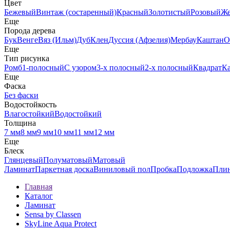
Цвет
Бежевый
Винтаж (состаренный)
Красный
Золотистый
Розовый
Ж
Еще
Порода дерева
Бук
Венге
Вяз (Ильм)
Дуб
Клен
Дуссия (Афзелия)
Мербау
Каштан
О
Еще
Тип рисунка
Ромб
1-полосный
С узором
3-х полосный
2-х полосный
Квадрат
К
Еще
Фаска
Без фаски
Водостойкость
Влагостойкий
Водостойкий
Толщина
7 мм
8 мм
9 мм
10 мм
11 мм
12 мм
Еще
Блеск
Глянцевый
Полуматовый
Матовый
Ламинат
Паркетная доска
Виниловый пол
Пробка
Подложка
Пли
Главная
Каталог
Ламинат
Sensa by Classen
SkyLine Aqua Protect