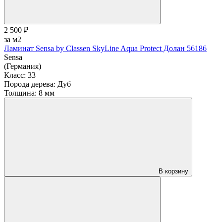
2 500 ₽
за м2
Ламинат Sensa by Classen SkyLine Aqua Protect Долан 56186
Sensa
(Германия)
Класс:
33
Порода дерева:
Дуб
Толщина:
8 мм
В корзину