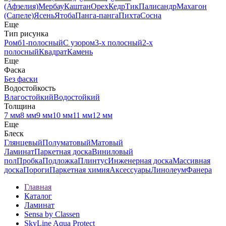
(Афзелия)
Мербау
Каштан
Орех
Кедр
Тик
Палисандр
Махагон
(Сапеле)
Ясень
Ятоба
Панга-панга
Пихта
Сосна
Еще
Тип рисунка
Ромб
1-полосный
С узором
3-х полосный
2-х
полосный
Квадрат
Камень
Еще
Фаска
Без фаски
Водостойкость
Влагостойкий
Водостойкий
Толщина
7 мм
8 мм
9 мм
10 мм
11 мм
12 мм
Еще
Блеск
Глянцевый
Полуматовый
Матовый
Ламинат
Паркетная доска
Виниловый
пол
Пробка
Подложка
Плинтус
Инженерная доска
Массивная
доска
Пороги
Паркетная химия
Аксессуары
Линолеум
Фанера
Главная
Каталог
Ламинат
Sensa by Classen
SkyLine Aqua Protect