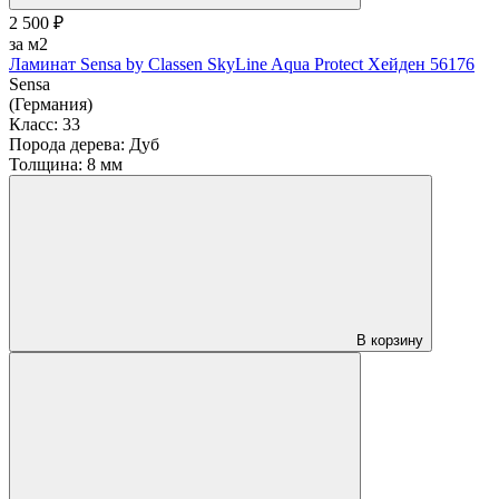
2 500 ₽
за м2
Ламинат Sensa by Classen SkyLine Aqua Protect Хейден 56176
Sensa
(Германия)
Класс:
33
Порода дерева:
Дуб
Толщина:
8 мм
В корзину