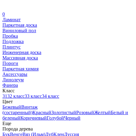
0
Ламинат
Паркетная доска
Виниловый пол
Пробка
Подложка
Плинтус
Инженерная доска
Массивная доска
Пороги
Паркетная химия
Аксессуары
Линолеум
Фанера
Класс
31
32 класс
33 класс
34 класс
Цвет
Бежевый
Винтаж
(состаренный)
Красный
Золотистый
Розовый
Желтый
Белый и
беленый
Коричневый
Голубой
Черный
Еще
Порода дерева
Бук
Венге
Вяз (Ильм)
Дуб
Клен
Дуссия