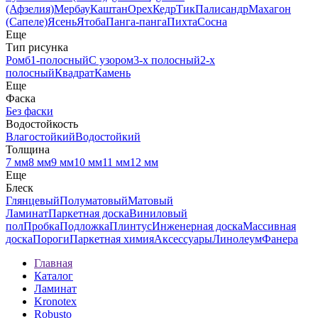
(Афзелия)
Мербау
Каштан
Орех
Кедр
Тик
Палисандр
Махагон
(Сапеле)
Ясень
Ятоба
Панга-панга
Пихта
Сосна
Еще
Тип рисунка
Ромб
1-полосный
С узором
3-х полосный
2-х
полосный
Квадрат
Камень
Еще
Фаска
Без фаски
Водостойкость
Влагостойкий
Водостойкий
Толщина
7 мм
8 мм
9 мм
10 мм
11 мм
12 мм
Еще
Блеск
Глянцевый
Полуматовый
Матовый
Ламинат
Паркетная доска
Виниловый
пол
Пробка
Подложка
Плинтус
Инженерная доска
Массивная
доска
Пороги
Паркетная химия
Аксессуары
Линолеум
Фанера
Главная
Каталог
Ламинат
Kronotex
Robusto