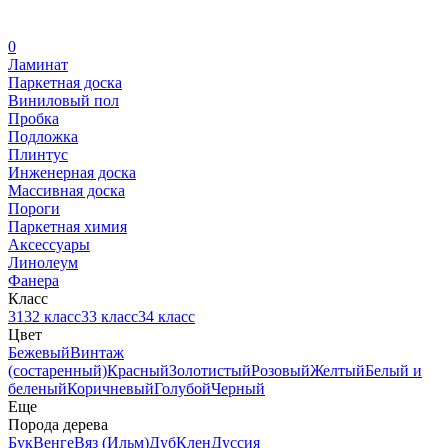
0
Ламинат
Паркетная доска
Виниловый пол
Пробка
Подложка
Плинтус
Инженерная доска
Массивная доска
Пороги
Паркетная химия
Аксессуары
Линолеум
Фанера
Класс
31
32 класс
33 класс
34 класс
Цвет
Бежевый
Винтаж
(состаренный)
Красный
Золотистый
Розовый
Желтый
Белый и
беленый
Коричневый
Голубой
Черный
Еще
Порода дерева
Бук
Венге
Вяз (Ильм)
Дуб
Клен
Дуссия