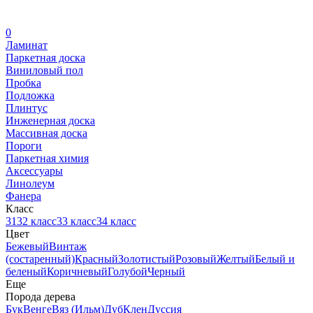
0
Ламинат
Паркетная доска
Виниловый пол
Пробка
Подложка
Плинтус
Инженерная доска
Массивная доска
Пороги
Паркетная химия
Аксессуары
Линолеум
Фанера
Класс
31
32 класс
33 класс
34 класс
Цвет
Бежевый
Винтаж
(состаренный)
Красный
Золотистый
Розовый
Желтый
Белый и
беленый
Коричневый
Голубой
Черный
Еще
Порода дерева
Бук
Венге
Вяз (Ильм)
Дуб
Клен
Дуссия