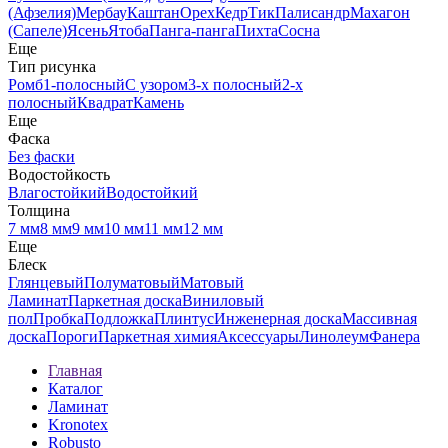
(Афзелия)
Мербау
Каштан
Орех
Кедр
Тик
Палисандр
Махагон
(Сапеле)
Ясень
Ятоба
Панга-панга
Пихта
Сосна
Еще
Тип рисунка
Ромб
1-полосный
С узором
3-х полосный
2-х
полосный
Квадрат
Камень
Еще
Фаска
Без фаски
Водостойкость
Влагостойкий
Водостойкий
Толщина
7 мм
8 мм
9 мм
10 мм
11 мм
12 мм
Еще
Блеск
Глянцевый
Полуматовый
Матовый
Ламинат
Паркетная доска
Виниловый
пол
Пробка
Подложка
Плинтус
Инженерная доска
Массивная
доска
Пороги
Паркетная химия
Аксессуары
Линолеум
Фанера
Главная
Каталог
Ламинат
Kronotex
Robusto