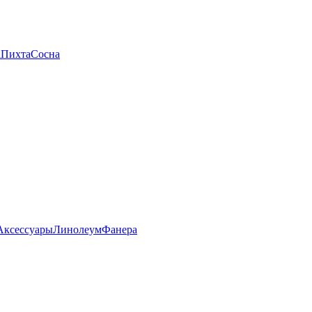
а
Пихта
Сосна
Аксессуары
Линолеум
Фанера