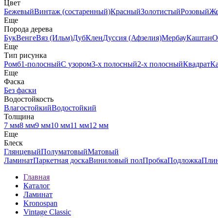
Цвет
Бежевый
Винтаж (состаренный)
Красный
Золотистый
Розовый
Ж
Еще
Порода дерева
Бук
Венге
Вяз (Ильм)
Дуб
Клен
Дуссия (Афзелия)
Мербау
Каштан
О
Еще
Тип рисунка
Ромб
1-полосный
С узором
3-х полосный
2-х полосный
Квадрат
К
Еще
Фаска
Без фаски
Водостойкость
Влагостойкий
Водостойкий
Толщина
7 мм
8 мм
9 мм
10 мм
11 мм
12 мм
Еще
Блеск
Глянцевый
Полуматовый
Матовый
Ламинат
Паркетная доска
Виниловый пол
Пробка
Подложка
Пли
Главная
Каталог
Ламинат
Kronospan
Vintage Classic