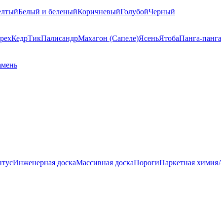
елтый
Белый и беленый
Коричневый
Голубой
Черный
рех
Кедр
Тик
Палисандр
Махагон (Сапеле)
Ясень
Ятоба
Панга-панг
амень
нтус
Инженерная доска
Массивная доска
Пороги
Паркетная химия