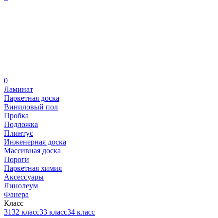
0
Ламинат
Паркетная доска
Виниловый пол
Пробка
Подложка
Плинтус
Инженерная доска
Массивная доска
Пороги
Паркетная химия
Аксессуары
Линолеум
Фанера
Класс
31
32 класс
33 класс
34 класс