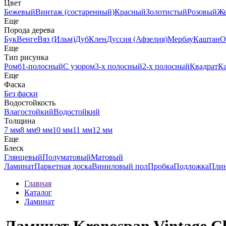
Цвет
Бежевый
Винтаж (состаренный)
Красный
Золотистый
Розовый
Ж
Еще
Порода дерева
Бук
Венге
Вяз (Ильм)
Дуб
Клен
Дуссия (Афзелия)
Мербау
Каштан
О
Еще
Тип рисунка
Ромб
1-полосный
С узором
3-х полосный
2-х полосный
Квадрат
К
Еще
Фаска
Без фаски
Водостойкость
Влагостойкий
Водостойкий
Толщина
7 мм
8 мм
9 мм
10 мм
11 мм
12 мм
Еще
Блеск
Глянцевый
Полуматовый
Матовый
Ламинат
Паркетная доска
Виниловый пол
Пробка
Подложка
Пли
Главная
Каталог
Ламинат