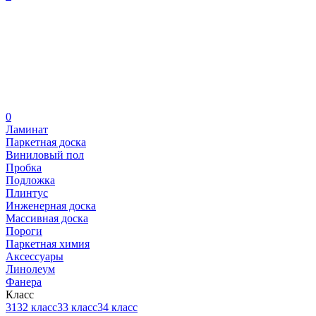
0
Ламинат
Паркетная доска
Виниловый пол
Пробка
Подложка
Плинтус
Инженерная доска
Массивная доска
Пороги
Паркетная химия
Аксессуары
Линолеум
Фанера
Класс
31
32 класс
33 класс
34 класс