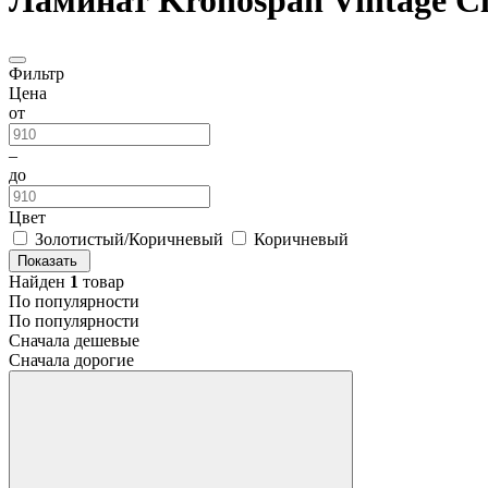
Ламинат Kronospan Vintage Cl
Фильтр
Цена
от
–
до
Цвет
Золотистый/Коричневый
Коричневый
Показать
Найден
1
товар
По популярности
По популярности
Сначала дешевые
Сначала дорогие