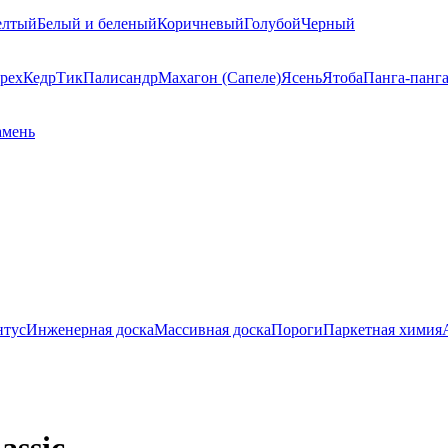
елтый
Белый и беленый
Коричневый
Голубой
Черный
рех
Кедр
Тик
Палисандр
Махагон (Сапеле)
Ясень
Ятоба
Панга-панг
амень
нтус
Инженерная доска
Массивная доска
Пороги
Паркетная химия