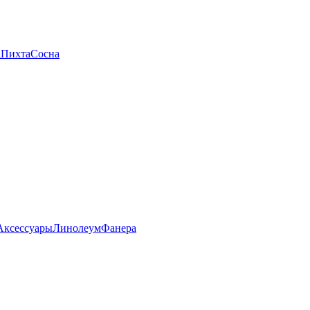
а
Пихта
Сосна
Аксессуары
Линолеум
Фанера