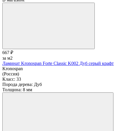
667 ₽
за м2
Ламинат Kronospan Forte Classic K002 Дуб серый крафт
Kronospan
(Россия)
Класс:
33
Порода дерева:
Дуб
Толщина:
8 мм