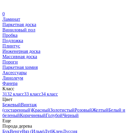
0
Ламинат
Паркетная доска
Виниловый пол
Пробка
Подложка
Плинтус
Инженерная доска
Массивная доска
Пороги
Паркетная химия
Аксессуары
Линолеум
Фанера
Класс
31
32 класс
33 класс
34 класс
Цвет
Бежевый
Винтаж
(состаренный)
Красный
Золотистый
Розовый
Желтый
Белый и
беленый
Коричневый
Голубой
Черный
Еще
Порода дерева
Бук
Венге
Вяз (Ильм)
Дуб
Клен
Дуссия