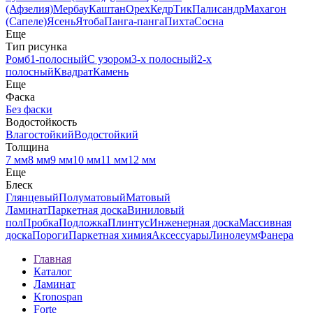
(Афзелия)
Мербау
Каштан
Орех
Кедр
Тик
Палисандр
Махагон
(Сапеле)
Ясень
Ятоба
Панга-панга
Пихта
Сосна
Еще
Тип рисунка
Ромб
1-полосный
С узором
3-х полосный
2-х
полосный
Квадрат
Камень
Еще
Фаска
Без фаски
Водостойкость
Влагостойкий
Водостойкий
Толщина
7 мм
8 мм
9 мм
10 мм
11 мм
12 мм
Еще
Блеск
Глянцевый
Полуматовый
Матовый
Ламинат
Паркетная доска
Виниловый
пол
Пробка
Подложка
Плинтус
Инженерная доска
Массивная
доска
Пороги
Паркетная химия
Аксессуары
Линолеум
Фанера
Главная
Каталог
Ламинат
Kronospan
Forte