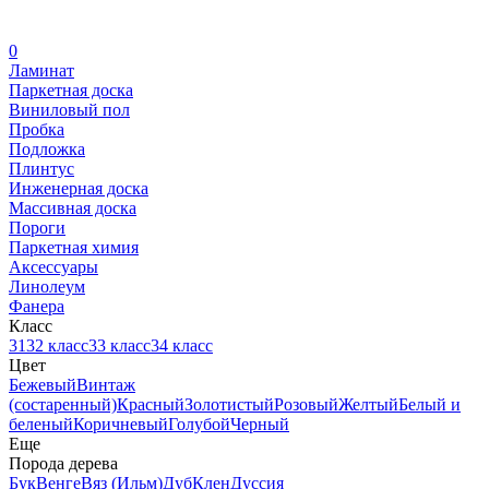
0
Ламинат
Паркетная доска
Виниловый пол
Пробка
Подложка
Плинтус
Инженерная доска
Массивная доска
Пороги
Паркетная химия
Аксессуары
Линолеум
Фанера
Класс
31
32 класс
33 класс
34 класс
Цвет
Бежевый
Винтаж
(состаренный)
Красный
Золотистый
Розовый
Желтый
Белый и
беленый
Коричневый
Голубой
Черный
Еще
Порода дерева
Бук
Венге
Вяз (Ильм)
Дуб
Клен
Дуссия