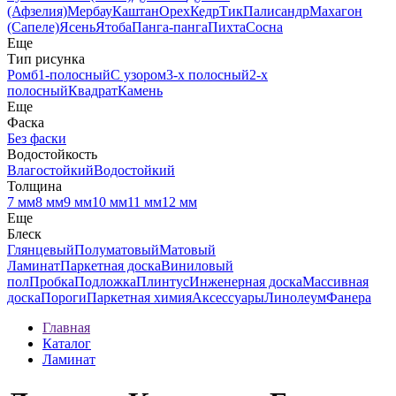
(Афзелия)
Мербау
Каштан
Орех
Кедр
Тик
Палисандр
Махагон
(Сапеле)
Ясень
Ятоба
Панга-панга
Пихта
Сосна
Еще
Тип рисунка
Ромб
1-полосный
С узором
3-х полосный
2-х
полосный
Квадрат
Камень
Еще
Фаска
Без фаски
Водостойкость
Влагостойкий
Водостойкий
Толщина
7 мм
8 мм
9 мм
10 мм
11 мм
12 мм
Еще
Блеск
Глянцевый
Полуматовый
Матовый
Ламинат
Паркетная доска
Виниловый
пол
Пробка
Подложка
Плинтус
Инженерная доска
Массивная
доска
Пороги
Паркетная химия
Аксессуары
Линолеум
Фанера
Главная
Каталог
Ламинат