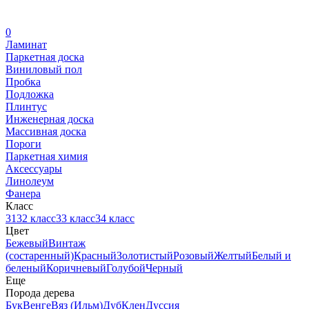
0
Ламинат
Паркетная доска
Виниловый пол
Пробка
Подложка
Плинтус
Инженерная доска
Массивная доска
Пороги
Паркетная химия
Аксессуары
Линолеум
Фанера
Класс
31
32 класс
33 класс
34 класс
Цвет
Бежевый
Винтаж
(состаренный)
Красный
Золотистый
Розовый
Желтый
Белый и
беленый
Коричневый
Голубой
Черный
Еще
Порода дерева
Бук
Венге
Вяз (Ильм)
Дуб
Клен
Дуссия