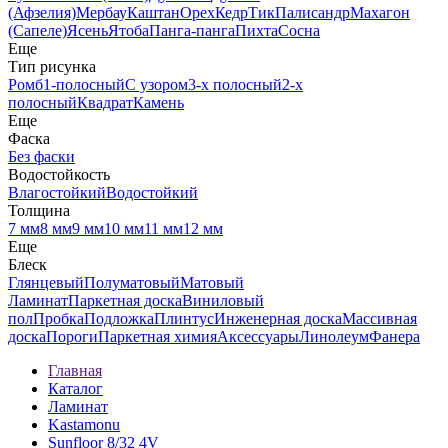
(Афзелия)
Мербау
Каштан
Орех
Кедр
Тик
Палисандр
Махагон
(Сапеле)
Ясень
Ятоба
Панга-панга
Пихта
Сосна
Еще
Тип рисунка
Ромб
1-полосный
С узором
3-х полосный
2-х
полосный
Квадрат
Камень
Еще
Фаска
Без фаски
Водостойкость
Влагостойкий
Водостойкий
Толщина
7 мм
8 мм
9 мм
10 мм
11 мм
12 мм
Еще
Блеск
Глянцевый
Полуматовый
Матовый
Ламинат
Паркетная доска
Виниловый
пол
Пробка
Подложка
Плинтус
Инженерная доска
Массивная
доска
Пороги
Паркетная химия
Аксессуары
Линолеум
Фанера
Главная
Каталог
Ламинат
Kastamonu
Sunfloor 8/32 4V