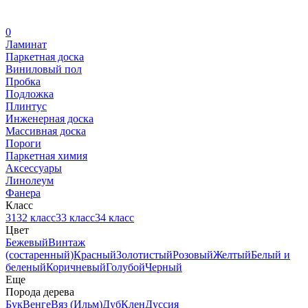
0
Ламинат
Паркетная доска
Виниловый пол
Пробка
Подложка
Плинтус
Инженерная доска
Массивная доска
Пороги
Паркетная химия
Аксессуары
Линолеум
Фанера
Класс
31
32 класс
33 класс
34 класс
Цвет
Бежевый
Винтаж
(состаренный)
Красный
Золотистый
Розовый
Желтый
Белый и
беленый
Коричневый
Голубой
Черный
Еще
Порода дерева
Бук
Венге
Вяз (Ильм)
Дуб
Клен
Дуссия