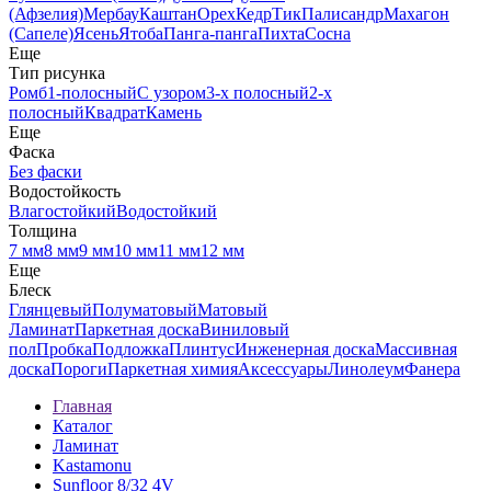
(Афзелия)
Мербау
Каштан
Орех
Кедр
Тик
Палисандр
Махагон
(Сапеле)
Ясень
Ятоба
Панга-панга
Пихта
Сосна
Еще
Тип рисунка
Ромб
1-полосный
С узором
3-х полосный
2-х
полосный
Квадрат
Камень
Еще
Фаска
Без фаски
Водостойкость
Влагостойкий
Водостойкий
Толщина
7 мм
8 мм
9 мм
10 мм
11 мм
12 мм
Еще
Блеск
Глянцевый
Полуматовый
Матовый
Ламинат
Паркетная доска
Виниловый
пол
Пробка
Подложка
Плинтус
Инженерная доска
Массивная
доска
Пороги
Паркетная химия
Аксессуары
Линолеум
Фанера
Главная
Каталог
Ламинат
Kastamonu
Sunfloor 8/32 4V