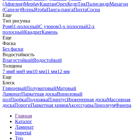
(Афзелия)
Мербау
Каштан
Орех
Кедр
Тик
Палисандр
Махагон
(Сапеле)
Ясень
Ятоба
Панга-панга
Пихта
Сосна
Еще
Тип рисунка
Ромб
1-полосный
С узором
3-х полосный
2-х
полосный
Квадрат
Камень
Еще
Фаска
Без фаски
Водостойкость
Влагостойкий
Водостойкий
Толщина
7 мм
8 мм
9 мм
10 мм
11 мм
12 мм
Еще
Блеск
Глянцевый
Полуматовый
Матовый
Ламинат
Паркетная доска
Виниловый
пол
Пробка
Подложка
Плинтус
Инженерная доска
Массивная
доска
Пороги
Паркетная химия
Аксессуары
Линолеум
Фанера
Главная
Каталог
Ламинат
Imperial
Trio