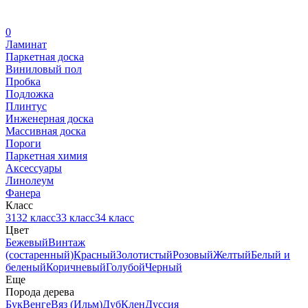
0
Ламинат
Паркетная доска
Виниловый пол
Пробка
Подложка
Плинтус
Инженерная доска
Массивная доска
Пороги
Паркетная химия
Аксессуары
Линолеум
Фанера
Класс
31
32 класс
33 класс
34 класс
Цвет
Бежевый
Винтаж
(состаренный)
Красный
Золотистый
Розовый
Желтый
Белый и
беленый
Коричневый
Голубой
Черный
Еще
Порода дерева
Бук
Венге
Вяз (Ильм)
Дуб
Клен
Дуссия