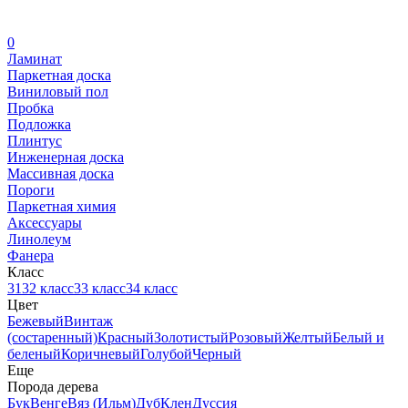
0
Ламинат
Паркетная доска
Виниловый пол
Пробка
Подложка
Плинтус
Инженерная доска
Массивная доска
Пороги
Паркетная химия
Аксессуары
Линолеум
Фанера
Класс
31
32 класс
33 класс
34 класс
Цвет
Бежевый
Винтаж
(состаренный)
Красный
Золотистый
Розовый
Желтый
Белый и
беленый
Коричневый
Голубой
Черный
Еще
Порода дерева
Бук
Венге
Вяз (Ильм)
Дуб
Клен
Дуссия