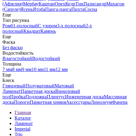
(Афзелия)
Мербау
Каштан
Орех
Кедр
Тик
Палисандр
Махагон
(Сапеле)
Ясень
Ятоба
Панга-панга
Пихта
Сосна
Еще
Тип рисунка
Ромб
1-полосный
С узором
3-х полосный
2-х
полосный
Квадрат
Камень
Еще
Фаска
Без фаски
Водостойкость
Влагостойкий
Водостойкий
Толщина
7 мм
8 мм
9 мм
10 мм
11 мм
12 мм
Еще
Блеск
Глянцевый
Полуматовый
Матовый
Ламинат
Паркетная доска
Виниловый
пол
Пробка
Подложка
Плинтус
Инженерная доска
Массивная
доска
Пороги
Паркетная химия
Аксессуары
Линолеум
Фанера
Главная
Каталог
Ламинат
Imperial
Trio