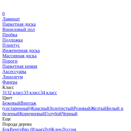
0
Ламинат
Паркетная доска
Виниловый пол
Пробка
Подложка
Плинтус
Инженерная доска
Массивная доска
Пороги
Паркетная химия
Аксессуары
Линолеум
Фанера
Класс
31
32 класс
33 класс
34 класс
Цвет
Бежевый
Винтаж
(состаренный)
Красный
Золотистый
Розовый
Желтый
Белый и
беленый
Коричневый
Голубой
Черный
Еще
Порода дерева
Бук
Венге
Вяз (Ильм)
Дуб
Клен
Дуссия