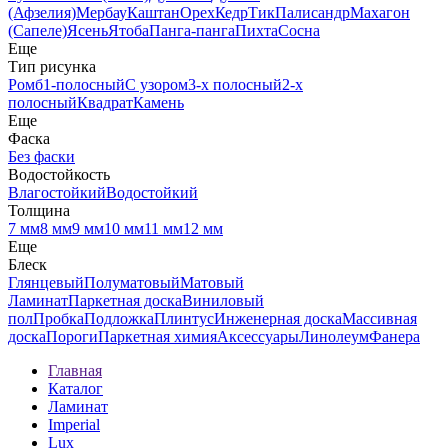
(Афзелия)
Мербау
Каштан
Орех
Кедр
Тик
Палисандр
Махагон
(Сапеле)
Ясень
Ятоба
Панга-панга
Пихта
Сосна
Еще
Тип рисунка
Ромб
1-полосный
С узором
3-х полосный
2-х
полосный
Квадрат
Камень
Еще
Фаска
Без фаски
Водостойкость
Влагостойкий
Водостойкий
Толщина
7 мм
8 мм
9 мм
10 мм
11 мм
12 мм
Еще
Блеск
Глянцевый
Полуматовый
Матовый
Ламинат
Паркетная доска
Виниловый
пол
Пробка
Подложка
Плинтус
Инженерная доска
Массивная
доска
Пороги
Паркетная химия
Аксессуары
Линолеум
Фанера
Главная
Каталог
Ламинат
Imperial
Lux