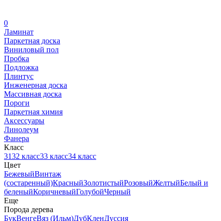
0
Ламинат
Паркетная доска
Виниловый пол
Пробка
Подложка
Плинтус
Инженерная доска
Массивная доска
Пороги
Паркетная химия
Аксессуары
Линолеум
Фанера
Класс
31
32 класс
33 класс
34 класс
Цвет
Бежевый
Винтаж
(состаренный)
Красный
Золотистый
Розовый
Желтый
Белый и
беленый
Коричневый
Голубой
Черный
Еще
Порода дерева
Бук
Венге
Вяз (Ильм)
Дуб
Клен
Дуссия