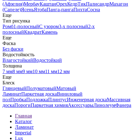
(Афзелия)
Мербау
Каштан
Орех
Кедр
Тик
Палисандр
Махагон
(Сапеле)
Ясень
Ятоба
Панга-панга
Пихта
Сосна
Еще
Тип рисунка
Ромб
1-полосный
С узором
3-х полосный
2-х
полосный
Квадрат
Камень
Еще
Фаска
Без фаски
Водостойкость
Влагостойкий
Водостойкий
Толщина
7 мм
8 мм
9 мм
10 мм
11 мм
12 мм
Еще
Блеск
Глянцевый
Полуматовый
Матовый
Ламинат
Паркетная доска
Виниловый
пол
Пробка
Подложка
Плинтус
Инженерная доска
Массивная
доска
Пороги
Паркетная химия
Аксессуары
Линолеум
Фанера
Главная
Каталог
Ламинат
Imperial
Lux