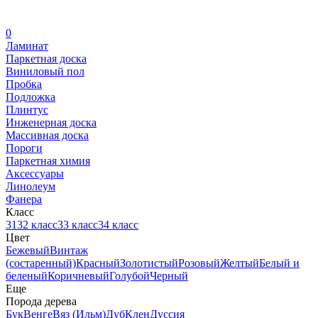
0
Ламинат
Паркетная доска
Виниловый пол
Пробка
Подложка
Плинтус
Инженерная доска
Массивная доска
Пороги
Паркетная химия
Аксессуары
Линолеум
Фанера
Класс
31
32 класс
33 класс
34 класс
Цвет
Бежевый
Винтаж
(состаренный)
Красный
Золотистый
Розовый
Желтый
Белый и
беленый
Коричневый
Голубой
Черный
Еще
Порода дерева
Бук
Венге
Вяз (Ильм)
Дуб
Клен
Дуссия