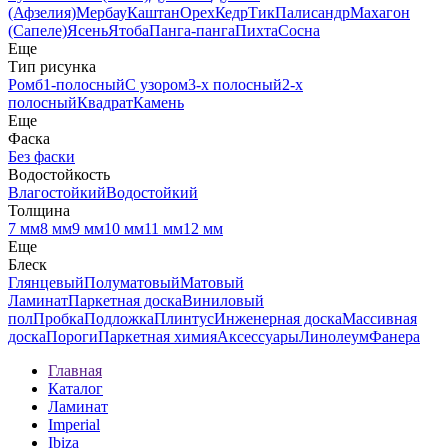
(Афзелия)
Мербау
Каштан
Орех
Кедр
Тик
Палисандр
Махагон
(Сапеле)
Ясень
Ятоба
Панга-панга
Пихта
Сосна
Еще
Тип рисунка
Ромб
1-полосный
С узором
3-х полосный
2-х
полосный
Квадрат
Камень
Еще
Фаска
Без фаски
Водостойкость
Влагостойкий
Водостойкий
Толщина
7 мм
8 мм
9 мм
10 мм
11 мм
12 мм
Еще
Блеск
Глянцевый
Полуматовый
Матовый
Ламинат
Паркетная доска
Виниловый
пол
Пробка
Подложка
Плинтус
Инженерная доска
Массивная
доска
Пороги
Паркетная химия
Аксессуары
Линолеум
Фанера
Главная
Каталог
Ламинат
Imperial
Ibiza