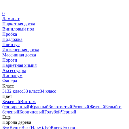
0
Ламинат
Паркетная доска
Виниловый пол
Пробка
Подложка
Плинтус
Инженерная доска
Массивная доска
Пороги
Паркетная химия
Аксессуары
Линолеум
Фанера
Класс
31
32 класс
33 класс
34 класс
Цвет
Бежевый
Винтаж
(состаренный)
Красный
Золотистый
Розовый
Желтый
Белый и
беленый
Коричневый
Голубой
Черный
Еще
Порода дерева
Бук
Венге
Вяз (Ильм)
Дуб
Клен
Дуссия