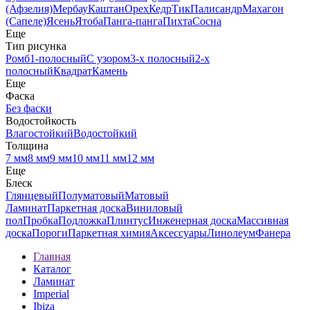
(Афзелия)
Мербау
Каштан
Орех
Кедр
Тик
Палисандр
Махагон
(Сапеле)
Ясень
Ятоба
Панга-панга
Пихта
Сосна
Еще
Тип рисунка
Ромб
1-полосный
С узором
3-х полосный
2-х
полосный
Квадрат
Камень
Еще
Фаска
Без фаски
Водостойкость
Влагостойкий
Водостойкий
Толщина
7 мм
8 мм
9 мм
10 мм
11 мм
12 мм
Еще
Блеск
Глянцевый
Полуматовый
Матовый
Ламинат
Паркетная доска
Виниловый
пол
Пробка
Подложка
Плинтус
Инженерная доска
Массивная
доска
Пороги
Паркетная химия
Аксессуары
Линолеум
Фанера
Главная
Каталог
Ламинат
Imperial
Ibiza