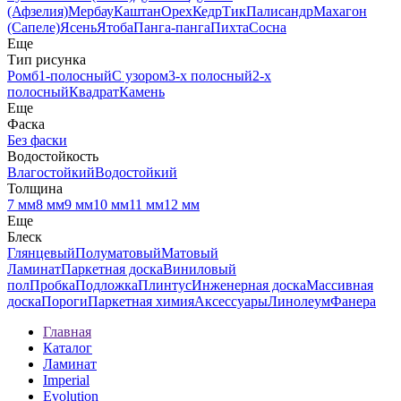
(Афзелия)
Мербау
Каштан
Орех
Кедр
Тик
Палисандр
Махагон
(Сапеле)
Ясень
Ятоба
Панга-панга
Пихта
Сосна
Еще
Тип рисунка
Ромб
1-полосный
С узором
3-х полосный
2-х
полосный
Квадрат
Камень
Еще
Фаска
Без фаски
Водостойкость
Влагостойкий
Водостойкий
Толщина
7 мм
8 мм
9 мм
10 мм
11 мм
12 мм
Еще
Блеск
Глянцевый
Полуматовый
Матовый
Ламинат
Паркетная доска
Виниловый
пол
Пробка
Подложка
Плинтус
Инженерная доска
Массивная
доска
Пороги
Паркетная химия
Аксессуары
Линолеум
Фанера
Главная
Каталог
Ламинат
Imperial
Evolution