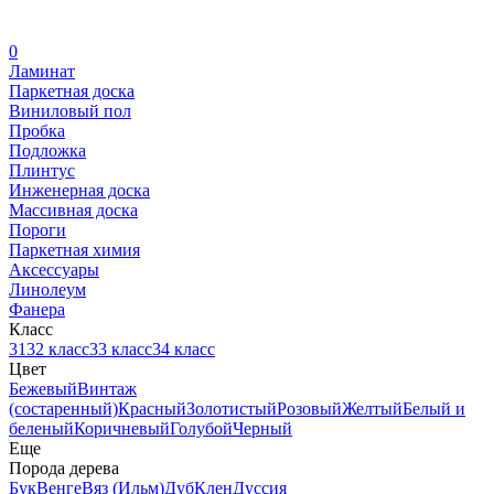
0
Ламинат
Паркетная доска
Виниловый пол
Пробка
Подложка
Плинтус
Инженерная доска
Массивная доска
Пороги
Паркетная химия
Аксессуары
Линолеум
Фанера
Класс
31
32 класс
33 класс
34 класс
Цвет
Бежевый
Винтаж
(состаренный)
Красный
Золотистый
Розовый
Желтый
Белый и
беленый
Коричневый
Голубой
Черный
Еще
Порода дерева
Бук
Венге
Вяз (Ильм)
Дуб
Клен
Дуссия