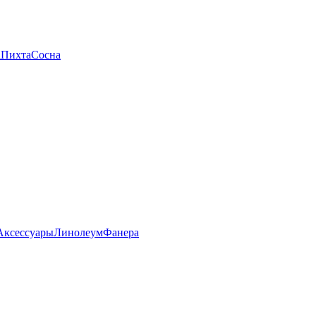
а
Пихта
Сосна
Аксессуары
Линолеум
Фанера