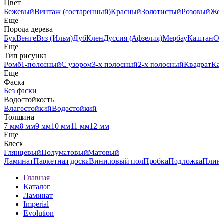
Цвет
Бежевый
Винтаж (состаренный)
Красный
Золотистый
Розовый
Ж
Еще
Порода дерева
Бук
Венге
Вяз (Ильм)
Дуб
Клен
Дуссия (Афзелия)
Мербау
Каштан
О
Еще
Тип рисунка
Ромб
1-полосный
С узором
3-х полосный
2-х полосный
Квадрат
К
Еще
Фаска
Без фаски
Водостойкость
Влагостойкий
Водостойкий
Толщина
7 мм
8 мм
9 мм
10 мм
11 мм
12 мм
Еще
Блеск
Глянцевый
Полуматовый
Матовый
Ламинат
Паркетная доска
Виниловый пол
Пробка
Подложка
Пли
Главная
Каталог
Ламинат
Imperial
Evolution