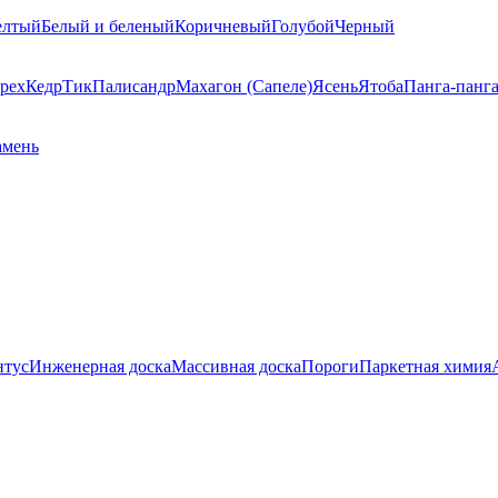
елтый
Белый и беленый
Коричневый
Голубой
Черный
рех
Кедр
Тик
Палисандр
Махагон (Сапеле)
Ясень
Ятоба
Панга-панг
амень
нтус
Инженерная доска
Массивная доска
Пороги
Паркетная химия