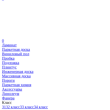
0
Ламинат
Паркетная доска
Виниловый пол
Пробка
Подложка
Плинтус
Инженерная доска
Массивная доска
Пороги
Паркетная химия
Аксессуары
Линолеум
Фанера
Класс
31
32 класс
33 класс
34 класс