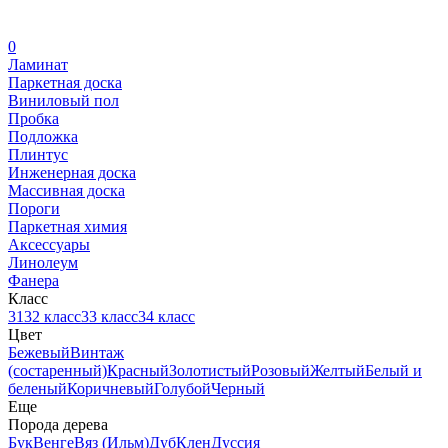
0
Ламинат
Паркетная доска
Виниловый пол
Пробка
Подложка
Плинтус
Инженерная доска
Массивная доска
Пороги
Паркетная химия
Аксессуары
Линолеум
Фанера
Класс
31
32 класс
33 класс
34 класс
Цвет
Бежевый
Винтаж
(состаренный)
Красный
Золотистый
Розовый
Желтый
Белый и
беленый
Коричневый
Голубой
Черный
Еще
Порода дерева
Бук
Венге
Вяз (Ильм)
Дуб
Клен
Дуссия