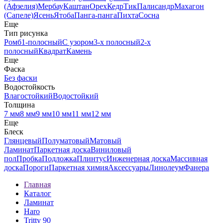
(Афзелия)
Мербау
Каштан
Орех
Кедр
Тик
Палисандр
Махагон
(Сапеле)
Ясень
Ятоба
Панга-панга
Пихта
Сосна
Еще
Тип рисунка
Ромб
1-полосный
С узором
3-х полосный
2-х
полосный
Квадрат
Камень
Еще
Фаска
Без фаски
Водостойкость
Влагостойкий
Водостойкий
Толщина
7 мм
8 мм
9 мм
10 мм
11 мм
12 мм
Еще
Блеск
Глянцевый
Полуматовый
Матовый
Ламинат
Паркетная доска
Виниловый
пол
Пробка
Подложка
Плинтус
Инженерная доска
Массивная
доска
Пороги
Паркетная химия
Аксессуары
Линолеум
Фанера
Главная
Каталог
Ламинат
Haro
Tritty 90