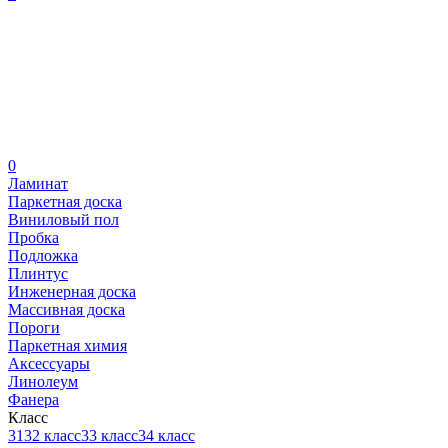
0
Ламинат
Паркетная доска
Виниловый пол
Пробка
Подложка
Плинтус
Инженерная доска
Массивная доска
Пороги
Паркетная химия
Аксессуары
Линолеум
Фанера
Класс
31
32 класс
33 класс
34 класс