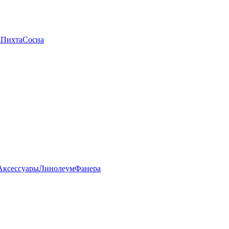
а
Пихта
Сосна
Аксессуары
Линолеум
Фанера