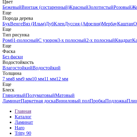
Цвет
Бежевый
Винтаж (состаренный)
Красный
Золотистый
Розовый
Ж
Еще
Порода дерева
Бук
Венге
Вяз (Ильм)
Дуб
Клен
Дуссия (Афзелия)
Мербау
Каштан
О
Еще
Тип рисунка
Ромб
1-полосный
С узором
3-х полосный
2-х полосный
Квадрат
К
Еще
Фаска
Без фаски
Водостойкость
Влагостойкий
Водостойкий
Толщина
7 мм
8 мм
9 мм
10 мм
11 мм
12 мм
Еще
Блеск
Глянцевый
Полуматовый
Матовый
Ламинат
Паркетная доска
Виниловый пол
Пробка
Подложка
Пли
Главная
Каталог
Ламинат
Haro
Tritty 90