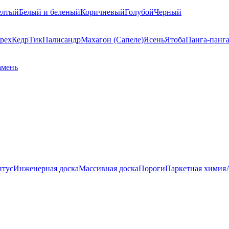
елтый
Белый и беленый
Коричневый
Голубой
Черный
рех
Кедр
Тик
Палисандр
Махагон (Сапеле)
Ясень
Ятоба
Панга-панг
амень
нтус
Инженерная доска
Массивная доска
Пороги
Паркетная химия