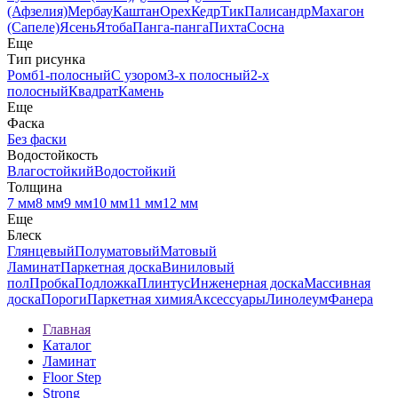
(Афзелия)
Мербау
Каштан
Орех
Кедр
Тик
Палисандр
Махагон
(Сапеле)
Ясень
Ятоба
Панга-панга
Пихта
Сосна
Еще
Тип рисунка
Ромб
1-полосный
С узором
3-х полосный
2-х
полосный
Квадрат
Камень
Еще
Фаска
Без фаски
Водостойкость
Влагостойкий
Водостойкий
Толщина
7 мм
8 мм
9 мм
10 мм
11 мм
12 мм
Еще
Блеск
Глянцевый
Полуматовый
Матовый
Ламинат
Паркетная доска
Виниловый
пол
Пробка
Подложка
Плинтус
Инженерная доска
Массивная
доска
Пороги
Паркетная химия
Аксессуары
Линолеум
Фанера
Главная
Каталог
Ламинат
Floor Step
Strong