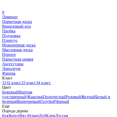
0
Ламинат
Паркетная доска
Виниловый пол
Пробка
Подложка
Плинтус
Инженерная доска
Массивная доска
Пороги
Паркетная химия
Аксессуары
Линолеум
Фанера
Класс
31
32 класс
33 класс
34 класс
Цвет
Бежевый
Винтаж
(состаренный)
Красный
Золотистый
Розовый
Желтый
Белый и
беленый
Коричневый
Голубой
Черный
Еще
Порода дерева
Бук
Венге
Вяз (Ильм)
Дуб
Клен
Дуссия