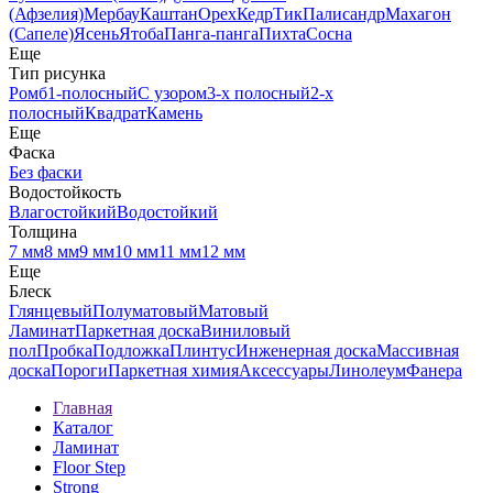
(Афзелия)
Мербау
Каштан
Орех
Кедр
Тик
Палисандр
Махагон
(Сапеле)
Ясень
Ятоба
Панга-панга
Пихта
Сосна
Еще
Тип рисунка
Ромб
1-полосный
С узором
3-х полосный
2-х
полосный
Квадрат
Камень
Еще
Фаска
Без фаски
Водостойкость
Влагостойкий
Водостойкий
Толщина
7 мм
8 мм
9 мм
10 мм
11 мм
12 мм
Еще
Блеск
Глянцевый
Полуматовый
Матовый
Ламинат
Паркетная доска
Виниловый
пол
Пробка
Подложка
Плинтус
Инженерная доска
Массивная
доска
Пороги
Паркетная химия
Аксессуары
Линолеум
Фанера
Главная
Каталог
Ламинат
Floor Step
Strong