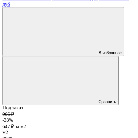
дуб
В избранное
Сравнить
Под заказ
966 ₽
-33%
647 ₽
за
м2
м2
упак.