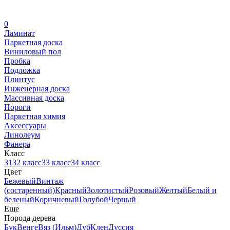
0
Ламинат
Паркетная доска
Виниловый пол
Пробка
Подложка
Плинтус
Инженерная доска
Массивная доска
Пороги
Паркетная химия
Аксессуары
Линолеум
Фанера
Класс
31
32 класс
33 класс
34 класс
Цвет
Бежевый
Винтаж
(состаренный)
Красный
Золотистый
Розовый
Желтый
Белый и
беленый
Коричневый
Голубой
Черный
Еще
Порода дерева
Бук
Венге
Вяз (Ильм)
Дуб
Клен
Дуссия