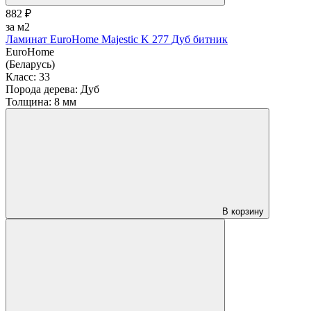
882 ₽
за м2
Ламинат EuroHome Majestic K 277 Дуб битник
EuroHome
(Беларусь)
Класс:
33
Порода дерева:
Дуб
Толщина:
8 мм
В корзину