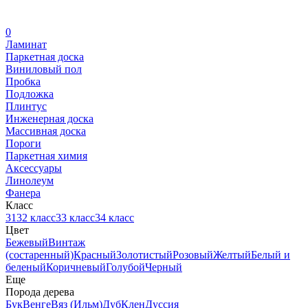
0
Ламинат
Паркетная доска
Виниловый пол
Пробка
Подложка
Плинтус
Инженерная доска
Массивная доска
Пороги
Паркетная химия
Аксессуары
Линолеум
Фанера
Класс
31
32 класс
33 класс
34 класс
Цвет
Бежевый
Винтаж
(состаренный)
Красный
Золотистый
Розовый
Желтый
Белый и
беленый
Коричневый
Голубой
Черный
Еще
Порода дерева
Бук
Венге
Вяз (Ильм)
Дуб
Клен
Дуссия