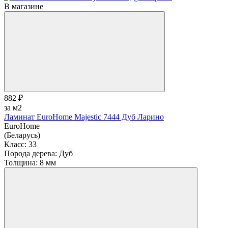
В магазине
882 ₽
за м2
Ламинат EuroHome Majestic 7444 Дуб Ларино
EuroHome
(Беларусь)
Класс:
33
Порода дерева:
Дуб
Толщина:
8 мм