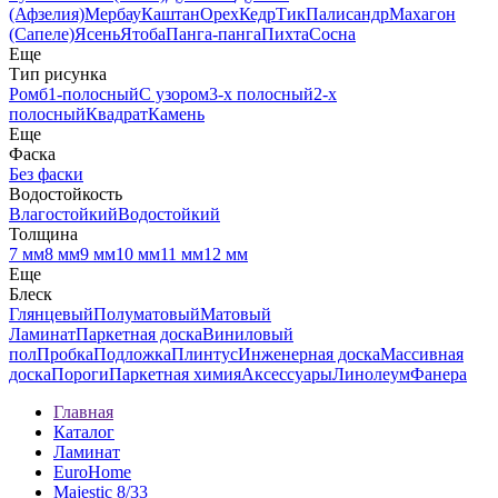
(Афзелия)
Мербау
Каштан
Орех
Кедр
Тик
Палисандр
Махагон
(Сапеле)
Ясень
Ятоба
Панга-панга
Пихта
Сосна
Еще
Тип рисунка
Ромб
1-полосный
С узором
3-х полосный
2-х
полосный
Квадрат
Камень
Еще
Фаска
Без фаски
Водостойкость
Влагостойкий
Водостойкий
Толщина
7 мм
8 мм
9 мм
10 мм
11 мм
12 мм
Еще
Блеск
Глянцевый
Полуматовый
Матовый
Ламинат
Паркетная доска
Виниловый
пол
Пробка
Подложка
Плинтус
Инженерная доска
Массивная
доска
Пороги
Паркетная химия
Аксессуары
Линолеум
Фанера
Главная
Каталог
Ламинат
EuroHome
Majestic 8/33