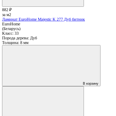
882 ₽
за м2
Ламинат EuroHome Majestic K 277 Дуб битник
EuroHome
(Беларусь)
Класс:
33
Порода дерева:
Дуб
Толщина:
8 мм
В корзину