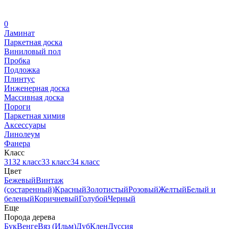
0
Ламинат
Паркетная доска
Виниловый пол
Пробка
Подложка
Плинтус
Инженерная доска
Массивная доска
Пороги
Паркетная химия
Аксессуары
Линолеум
Фанера
Класс
31
32 класс
33 класс
34 класс
Цвет
Бежевый
Винтаж
(состаренный)
Красный
Золотистый
Розовый
Желтый
Белый и
беленый
Коричневый
Голубой
Черный
Еще
Порода дерева
Бук
Венге
Вяз (Ильм)
Дуб
Клен
Дуссия