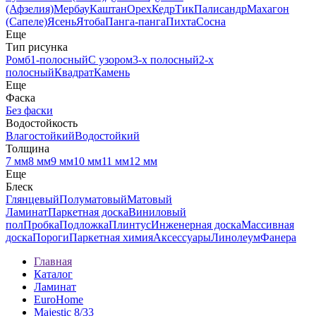
(Афзелия)
Мербау
Каштан
Орех
Кедр
Тик
Палисандр
Махагон
(Сапеле)
Ясень
Ятоба
Панга-панга
Пихта
Сосна
Еще
Тип рисунка
Ромб
1-полосный
С узором
3-х полосный
2-х
полосный
Квадрат
Камень
Еще
Фаска
Без фаски
Водостойкость
Влагостойкий
Водостойкий
Толщина
7 мм
8 мм
9 мм
10 мм
11 мм
12 мм
Еще
Блеск
Глянцевый
Полуматовый
Матовый
Ламинат
Паркетная доска
Виниловый
пол
Пробка
Подложка
Плинтус
Инженерная доска
Массивная
доска
Пороги
Паркетная химия
Аксессуары
Линолеум
Фанера
Главная
Каталог
Ламинат
EuroHome
Majestic 8/33