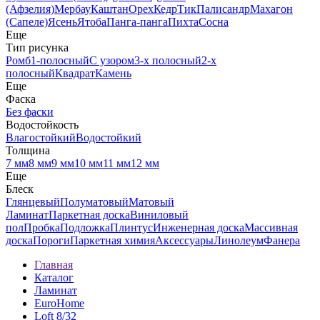
(Афзелия)
Мербау
Каштан
Орех
Кедр
Тик
Палисандр
Махагон
(Сапеле)
Ясень
Ятоба
Панга-панга
Пихта
Сосна
Еще
Тип рисунка
Ромб
1-полосный
С узором
3-х полосный
2-х
полосный
Квадрат
Камень
Еще
Фаска
Без фаски
Водостойкость
Влагостойкий
Водостойкий
Толщина
7 мм
8 мм
9 мм
10 мм
11 мм
12 мм
Еще
Блеск
Глянцевый
Полуматовый
Матовый
Ламинат
Паркетная доска
Виниловый
пол
Пробка
Подложка
Плинтус
Инженерная доска
Массивная
доска
Пороги
Паркетная химия
Аксессуары
Линолеум
Фанера
Главная
Каталог
Ламинат
EuroHome
Loft 8/32