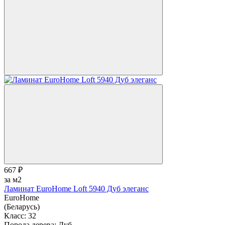
667 ₽
за м2
Ламинат EuroHome Loft 5940 Дуб элеганс
EuroHome
(Беларусь)
Класс:
32
Порода дерева:
Дуб