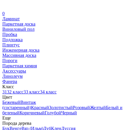
0
Ламинат
Паркетная доска
Виниловый пол
Пробка
Подложка
Плинтус
Инженерная доска
Массивная доска
Пороги
Паркетная химия
Аксессуары
Линолеум
Фанера
Класс
31
32 класс
33 класс
34 класс
Цвет
Бежевый
Винтаж
(состаренный)
Красный
Золотистый
Розовый
Желтый
Белый и
беленый
Коричневый
Голубой
Черный
Еще
Порода дерева
Бук
Венге
Вяз (Ильм)
Дуб
Клен
Дуссия