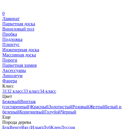
0
Ламинат
Паркетная доска
Виниловый пол
Пробка
Подложка
Плинтус
Инженерная доска
Массивная доска
Пороги
Паркетная химия
Аксессуары
Линолеум
Фанера
Класс
31
32 класс
33 класс
34 класс
Цвет
Бежевый
Винтаж
(состаренный)
Красный
Золотистый
Розовый
Желтый
Белый и
беленый
Коричневый
Голубой
Черный
Еще
Порода дерева
Бук
Венге
Вяз (Ильм)
Дуб
Клен
Дуссия