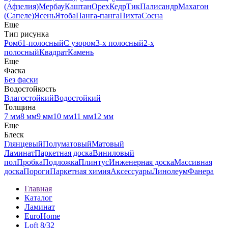
(Афзелия)
Мербау
Каштан
Орех
Кедр
Тик
Палисандр
Махагон
(Сапеле)
Ясень
Ятоба
Панга-панга
Пихта
Сосна
Еще
Тип рисунка
Ромб
1-полосный
С узором
3-х полосный
2-х
полосный
Квадрат
Камень
Еще
Фаска
Без фаски
Водостойкость
Влагостойкий
Водостойкий
Толщина
7 мм
8 мм
9 мм
10 мм
11 мм
12 мм
Еще
Блеск
Глянцевый
Полуматовый
Матовый
Ламинат
Паркетная доска
Виниловый
пол
Пробка
Подложка
Плинтус
Инженерная доска
Массивная
доска
Пороги
Паркетная химия
Аксессуары
Линолеум
Фанера
Главная
Каталог
Ламинат
EuroHome
Loft 8/32