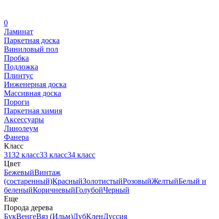
0
Ламинат
Паркетная доска
Виниловый пол
Пробка
Подложка
Плинтус
Инженерная доска
Массивная доска
Пороги
Паркетная химия
Аксессуары
Линолеум
Фанера
Класс
31
32 класс
33 класс
34 класс
Цвет
Бежевый
Винтаж
(состаренный)
Красный
Золотистый
Розовый
Желтый
Белый и
беленый
Коричневый
Голубой
Черный
Еще
Порода дерева
Бук
Венге
Вяз (Ильм)
Дуб
Клен
Дуссия