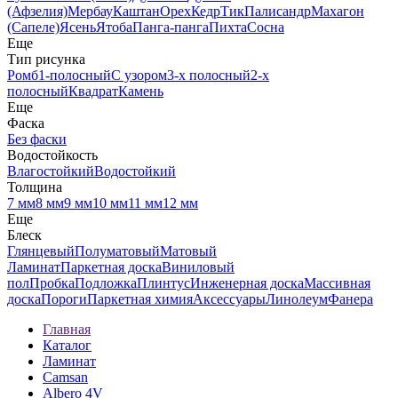
(Афзелия)
Мербау
Каштан
Орех
Кедр
Тик
Палисандр
Махагон
(Сапеле)
Ясень
Ятоба
Панга-панга
Пихта
Сосна
Еще
Тип рисунка
Ромб
1-полосный
С узором
3-х полосный
2-х
полосный
Квадрат
Камень
Еще
Фаска
Без фаски
Водостойкость
Влагостойкий
Водостойкий
Толщина
7 мм
8 мм
9 мм
10 мм
11 мм
12 мм
Еще
Блеск
Глянцевый
Полуматовый
Матовый
Ламинат
Паркетная доска
Виниловый
пол
Пробка
Подложка
Плинтус
Инженерная доска
Массивная
доска
Пороги
Паркетная химия
Аксессуары
Линолеум
Фанера
Главная
Каталог
Ламинат
Camsan
Albero 4V