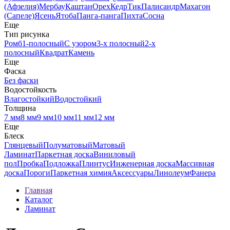
(Афзелия)
Мербау
Каштан
Орех
Кедр
Тик
Палисандр
Махагон
(Сапеле)
Ясень
Ятоба
Панга-панга
Пихта
Сосна
Еще
Тип рисунка
Ромб
1-полосный
С узором
3-х полосный
2-х
полосный
Квадрат
Камень
Еще
Фаска
Без фаски
Водостойкость
Влагостойкий
Водостойкий
Толщина
7 мм
8 мм
9 мм
10 мм
11 мм
12 мм
Еще
Блеск
Глянцевый
Полуматовый
Матовый
Ламинат
Паркетная доска
Виниловый
пол
Пробка
Подложка
Плинтус
Инженерная доска
Массивная
доска
Пороги
Паркетная химия
Аксессуары
Линолеум
Фанера
Главная
Каталог
Ламинат