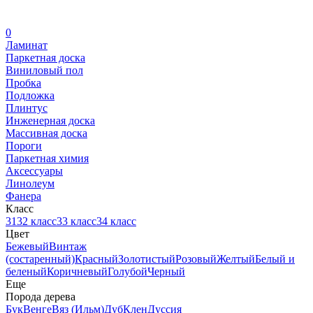
0
Ламинат
Паркетная доска
Виниловый пол
Пробка
Подложка
Плинтус
Инженерная доска
Массивная доска
Пороги
Паркетная химия
Аксессуары
Линолеум
Фанера
Класс
31
32 класс
33 класс
34 класс
Цвет
Бежевый
Винтаж
(состаренный)
Красный
Золотистый
Розовый
Желтый
Белый и
беленый
Коричневый
Голубой
Черный
Еще
Порода дерева
Бук
Венге
Вяз (Ильм)
Дуб
Клен
Дуссия