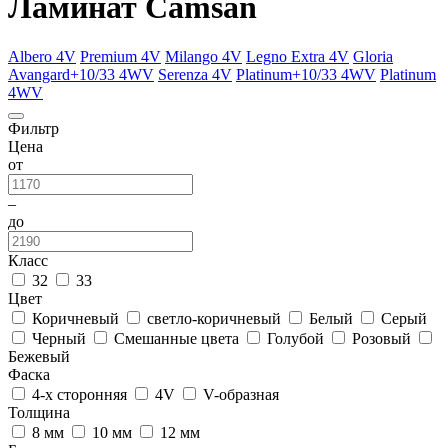
Ламинат Camsan
Albero 4V
Premium 4V
Milango 4V
Legno Extra 4V
Gloria
Avangard+10/33 4WV
Serenza 4V
Platinum+10/33 4WV
Platinum
4WV
Фильтр
Цена
от
–
до
Класс
32
33
Цвет
Коричневый
светло-коричневый
Белый
Серый
Черный
Смешанные цвета
Голубой
Розовый
Бежевый
Фаска
4-х сторонняя
4V
V-образная
Толщина
8 мм
10 мм
12 мм