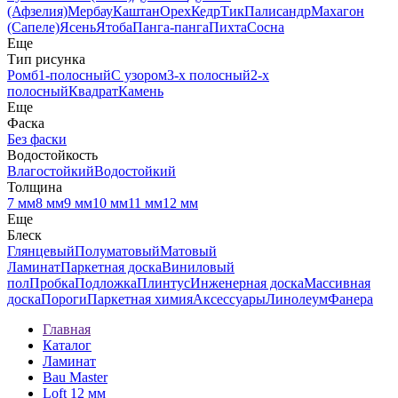
(Афзелия)
Мербау
Каштан
Орех
Кедр
Тик
Палисандр
Махагон
(Сапеле)
Ясень
Ятоба
Панга-панга
Пихта
Сосна
Еще
Тип рисунка
Ромб
1-полосный
С узором
3-х полосный
2-х
полосный
Квадрат
Камень
Еще
Фаска
Без фаски
Водостойкость
Влагостойкий
Водостойкий
Толщина
7 мм
8 мм
9 мм
10 мм
11 мм
12 мм
Еще
Блеск
Глянцевый
Полуматовый
Матовый
Ламинат
Паркетная доска
Виниловый
пол
Пробка
Подложка
Плинтус
Инженерная доска
Массивная
доска
Пороги
Паркетная химия
Аксессуары
Линолеум
Фанера
Главная
Каталог
Ламинат
Bau Master
Loft 12 мм