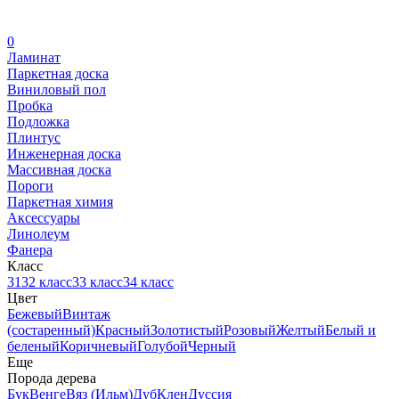
0
Ламинат
Паркетная доска
Виниловый пол
Пробка
Подложка
Плинтус
Инженерная доска
Массивная доска
Пороги
Паркетная химия
Аксессуары
Линолеум
Фанера
Класс
31
32 класс
33 класс
34 класс
Цвет
Бежевый
Винтаж
(состаренный)
Красный
Золотистый
Розовый
Желтый
Белый и
беленый
Коричневый
Голубой
Черный
Еще
Порода дерева
Бук
Венге
Вяз (Ильм)
Дуб
Клен
Дуссия