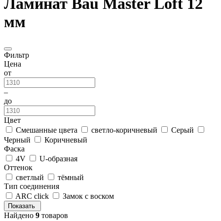
Ламинат Bau Master Loft 12
мм
Фильтр
Цена
от
–
до
Цвет
Смешанные цвета
светло-коричневый
Серый
Черный
Коричневый
Фаска
4V
U-образная
Оттенок
светлый
тёмный
Тип соединения
ARC click
Замок с воском
Показать
Найдено
9
товаров