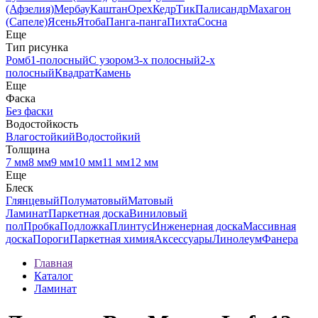
(Афзелия)
Мербау
Каштан
Орех
Кедр
Тик
Палисандр
Махагон
(Сапеле)
Ясень
Ятоба
Панга-панга
Пихта
Сосна
Еще
Тип рисунка
Ромб
1-полосный
С узором
3-х полосный
2-х
полосный
Квадрат
Камень
Еще
Фаска
Без фаски
Водостойкость
Влагостойкий
Водостойкий
Толщина
7 мм
8 мм
9 мм
10 мм
11 мм
12 мм
Еще
Блеск
Глянцевый
Полуматовый
Матовый
Ламинат
Паркетная доска
Виниловый
пол
Пробка
Подложка
Плинтус
Инженерная доска
Массивная
доска
Пороги
Паркетная химия
Аксессуары
Линолеум
Фанера
Главная
Каталог
Ламинат