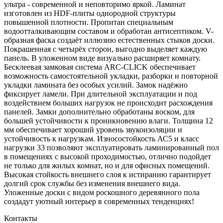
ультра - современной и неповторимо яркой. Ламинат
изготовлен из HDF-плиты однородной структуры
повышенной плотности. Пропитан специальным
водоотталкивающим составом и обработан антисептиком. V-
образная фаска создаёт иллюзию естественных стыков доски.
Покрашенная с четырёх сторон, выгодно выделяет каждую
панель. В уложенном виде визуально расширяет комнату.
Бесклеевая замковая система ARC-CLICK обеспечивает
возможность самостоятельной укладки, разборки и повторной
укладки ламината без особых усилий. Замок надёжно
фиксирует ламели. При длительной эксплуатации и под
воздействием больших нагрузок не происходит расхождения
панелей. Замки дополнительно обработаны воском, для
большей устойчивости к проникновению влаги. Толщина 12
мм обеспечивает хороший уровень звукоизоляции и
устойчивость к нагрузкам. Износостойкость АС5 и класс
нагрузки 33 позволяют эксплуатировать ламинированный пол
в помещениях с высокой проходимостью, отлично подойдет
не только для жилых комнат, но и для офисных помещений.
Высокая стойкость внешнего слоя к истиранию гарантирует
долгий срок службы без изменения внешнего вида.
Уложенные доски с видом роскошного деревянного пола
создадут уютный интерьер в современных тенденциях!
Контакты