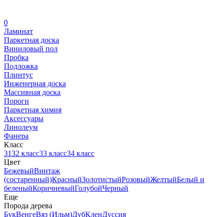
0
Ламинат
Паркетная доска
Виниловый пол
Пробка
Подложка
Плинтус
Инженерная доска
Массивная доска
Пороги
Паркетная химия
Аксессуары
Линолеум
Фанера
Класс
31
32 класс
33 класс
34 класс
Цвет
Бежевый
Винтаж
(состаренный)
Красный
Золотистый
Розовый
Желтый
Белый и
беленый
Коричневый
Голубой
Черный
Еще
Порода дерева
Бук
Венге
Вяз (Ильм)
Дуб
Клен
Дуссия