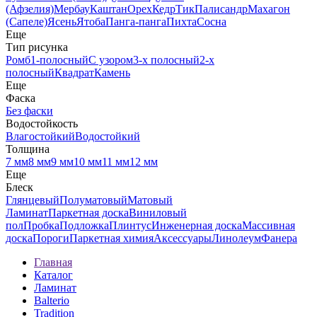
(Афзелия)
Мербау
Каштан
Орех
Кедр
Тик
Палисандр
Махагон
(Сапеле)
Ясень
Ятоба
Панга-панга
Пихта
Сосна
Еще
Тип рисунка
Ромб
1-полосный
С узором
3-х полосный
2-х
полосный
Квадрат
Камень
Еще
Фаска
Без фаски
Водостойкость
Влагостойкий
Водостойкий
Толщина
7 мм
8 мм
9 мм
10 мм
11 мм
12 мм
Еще
Блеск
Глянцевый
Полуматовый
Матовый
Ламинат
Паркетная доска
Виниловый
пол
Пробка
Подложка
Плинтус
Инженерная доска
Массивная
доска
Пороги
Паркетная химия
Аксессуары
Линолеум
Фанера
Главная
Каталог
Ламинат
Balterio
Tradition