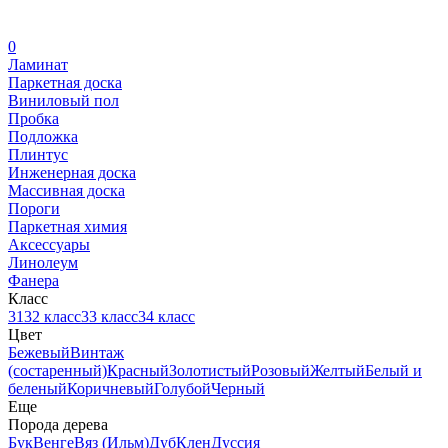
0
Ламинат
Паркетная доска
Виниловый пол
Пробка
Подложка
Плинтус
Инженерная доска
Массивная доска
Пороги
Паркетная химия
Аксессуары
Линолеум
Фанера
Класс
31
32 класс
33 класс
34 класс
Цвет
Бежевый
Винтаж
(состаренный)
Красный
Золотистый
Розовый
Желтый
Белый и
беленый
Коричневый
Голубой
Черный
Еще
Порода дерева
Бук
Венге
Вяз (Ильм)
Дуб
Клен
Дуссия