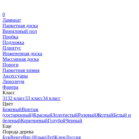
0
Ламинат
Паркетная доска
Виниловый пол
Пробка
Подложка
Плинтус
Инженерная доска
Массивная доска
Пороги
Паркетная химия
Аксессуары
Линолеум
Фанера
Класс
31
32 класс
33 класс
34 класс
Цвет
Бежевый
Винтаж
(состаренный)
Красный
Золотистый
Розовый
Желтый
Белый и
беленый
Коричневый
Голубой
Черный
Еще
Порода дерева
Бук
Венге
Вяз (Ильм)
Дуб
Клен
Дуссия