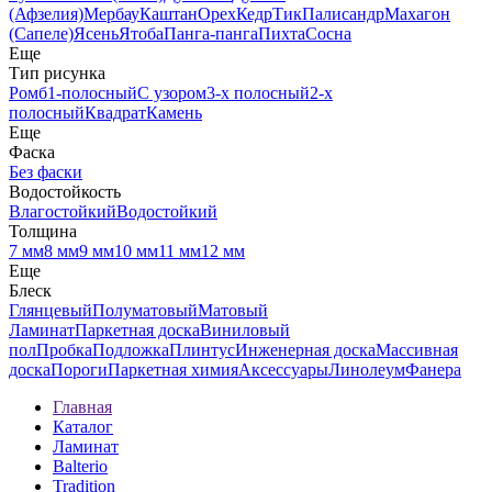
(Афзелия)
Мербау
Каштан
Орех
Кедр
Тик
Палисандр
Махагон
(Сапеле)
Ясень
Ятоба
Панга-панга
Пихта
Сосна
Еще
Тип рисунка
Ромб
1-полосный
С узором
3-х полосный
2-х
полосный
Квадрат
Камень
Еще
Фаска
Без фаски
Водостойкость
Влагостойкий
Водостойкий
Толщина
7 мм
8 мм
9 мм
10 мм
11 мм
12 мм
Еще
Блеск
Глянцевый
Полуматовый
Матовый
Ламинат
Паркетная доска
Виниловый
пол
Пробка
Подложка
Плинтус
Инженерная доска
Массивная
доска
Пороги
Паркетная химия
Аксессуары
Линолеум
Фанера
Главная
Каталог
Ламинат
Balterio
Tradition