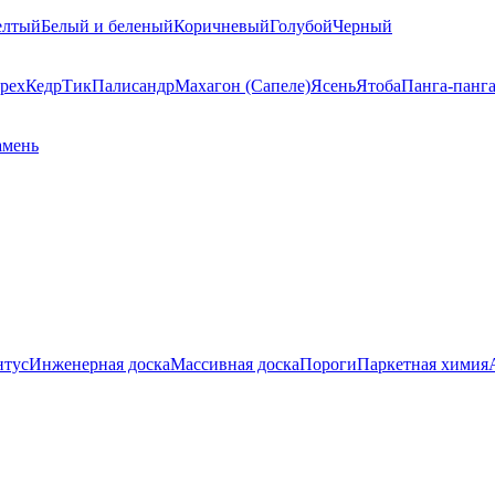
елтый
Белый и беленый
Коричневый
Голубой
Черный
рех
Кедр
Тик
Палисандр
Махагон (Сапеле)
Ясень
Ятоба
Панга-панг
амень
нтус
Инженерная доска
Массивная доска
Пороги
Паркетная химия