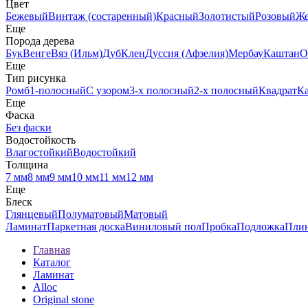
Цвет
Бежевый
Винтаж (состаренный)
Красный
Золотистый
Розовый
Ж
Еще
Порода дерева
Бук
Венге
Вяз (Ильм)
Дуб
Клен
Дуссия (Афзелия)
Мербау
Каштан
О
Еще
Тип рисунка
Ромб
1-полосный
С узором
3-х полосный
2-х полосный
Квадрат
К
Еще
Фаска
Без фаски
Водостойкость
Влагостойкий
Водостойкий
Толщина
7 мм
8 мм
9 мм
10 мм
11 мм
12 мм
Еще
Блеск
Глянцевый
Полуматовый
Матовый
Ламинат
Паркетная доска
Виниловый пол
Пробка
Подложка
Пли
Главная
Каталог
Ламинат
Alloc
Original stone