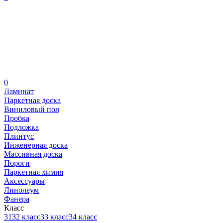
0
Ламинат
Паркетная доска
Виниловый пол
Пробка
Подложка
Плинтус
Инженерная доска
Массивная доска
Пороги
Паркетная химия
Аксессуары
Линолеум
Фанера
Класс
31
32 класс
33 класс
34 класс