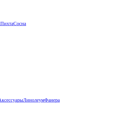
а
Пихта
Сосна
Аксессуары
Линолеум
Фанера