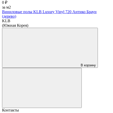
0 ₽
за м2
Виниловые полы KLB Luxury Vinyl 720 Антико Браун
(дерево)
KLB
(Южная Корея)
В корзину
Контакты