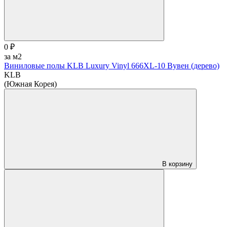
0 ₽
за м2
Виниловые полы KLB Luxury Vinyl 666XL-10 Вувен (дерево)
KLB
(Южная Корея)
В корзину