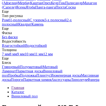
(Афзелия)
Мербау
Каштан
Орех
Кедр
Тик
Палисандр
Махагон
(Сапеле)
Ясень
Ятоба
Панга-панга
Пихта
Сосна
Еще
Тип рисунка
Ромб
1-полосный
С узором
3-х полосный
2-х
полосный
Квадрат
Камень
Еще
Фаска
Без фаски
Водостойкость
Влагостойкий
Водостойкий
Толщина
7 мм
8 мм
9 мм
10 мм
11 мм
12 мм
Еще
Блеск
Глянцевый
Полуматовый
Матовый
Ламинат
Паркетная доска
Виниловый
пол
Пробка
Подложка
Плинтус
Инженерная доска
Массивная
доска
Пороги
Паркетная химия
Аксессуары
Линолеум
Фанера
Главная
Каталог
Виниловый пол