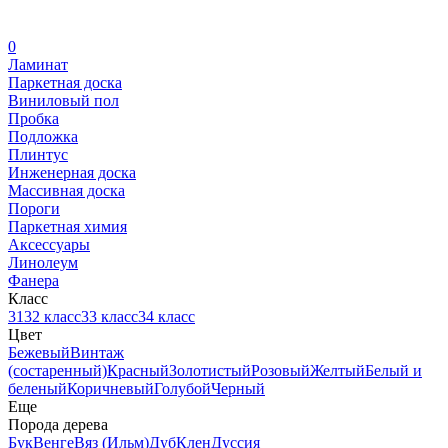
0
Ламинат
Паркетная доска
Виниловый пол
Пробка
Подложка
Плинтус
Инженерная доска
Массивная доска
Пороги
Паркетная химия
Аксессуары
Линолеум
Фанера
Класс
31
32 класс
33 класс
34 класс
Цвет
Бежевый
Винтаж
(состаренный)
Красный
Золотистый
Розовый
Желтый
Белый и
беленый
Коричневый
Голубой
Черный
Еще
Порода дерева
Бук
Венге
Вяз (Ильм)
Дуб
Клен
Дуссия