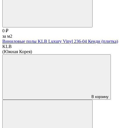
0 ₽
за м2
Виниловые полы KLB Luxury Vinyl 236-04 Кенди (плитка)
KLB
(Южная Корея)
В корзину