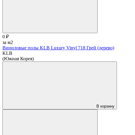
0 ₽
за м2
Виниловые полы KLB Luxury Vinyl 718 Грей (дерево)
KLB
(Южная Корея)
В корзину