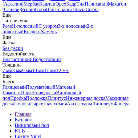
(Афзелия)
Мербау
Каштан
Орех
Кедр
Тик
Палисандр
Махагон
(Сапеле)
Ясень
Ятоба
Панга-панга
Пихта
Сосна
Еще
Тип рисунка
Ромб
1-полосный
С узором
3-х полосный
2-х
полосный
Квадрат
Камень
Еще
Фаска
Без фаски
Водостойкость
Влагостойкий
Водостойкий
Толщина
7 мм
8 мм
9 мм
10 мм
11 мм
12 мм
Еще
Блеск
Глянцевый
Полуматовый
Матовый
Ламинат
Паркетная доска
Виниловый
пол
Пробка
Подложка
Плинтус
Инженерная доска
Массивная
доска
Пороги
Паркетная химия
Аксессуары
Линолеум
Фанера
Главная
Каталог
Виниловый пол
KLB
Luxury Vinyl