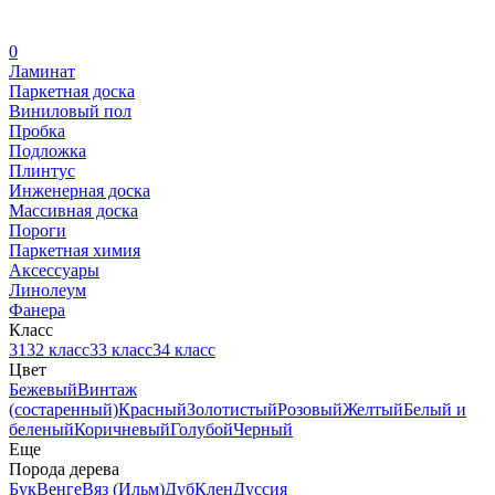
0
Ламинат
Паркетная доска
Виниловый пол
Пробка
Подложка
Плинтус
Инженерная доска
Массивная доска
Пороги
Паркетная химия
Аксессуары
Линолеум
Фанера
Класс
31
32 класс
33 класс
34 класс
Цвет
Бежевый
Винтаж
(состаренный)
Красный
Золотистый
Розовый
Желтый
Белый и
беленый
Коричневый
Голубой
Черный
Еще
Порода дерева
Бук
Венге
Вяз (Ильм)
Дуб
Клен
Дуссия