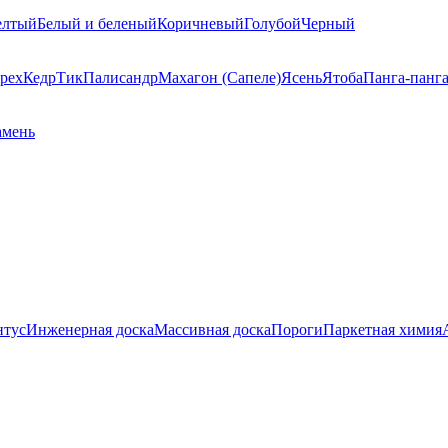
елтый
Белый и беленый
Коричневый
Голубой
Черный
рех
Кедр
Тик
Палисандр
Махагон (Сапеле)
Ясень
Ятоба
Панга-панг
амень
нтус
Инженерная доска
Массивная доска
Пороги
Паркетная химия