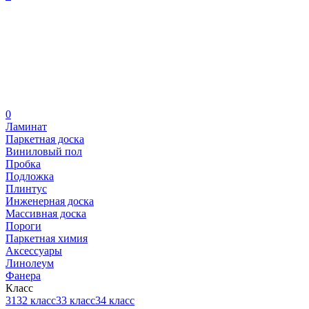
0
Ламинат
Паркетная доска
Виниловый пол
Пробка
Подложка
Плинтус
Инженерная доска
Массивная доска
Пороги
Паркетная химия
Аксессуары
Линолеум
Фанера
Класс
31
32 класс
33 класс
34 класс