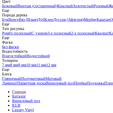
Цвет
Бежевый
Винтаж (состаренный)
Красный
Золотистый
Розовый
Ж
Еще
Порода дерева
Бук
Венге
Вяз (Ильм)
Дуб
Клен
Дуссия (Афзелия)
Мербау
Каштан
О
Еще
Тип рисунка
Ромб
1-полосный
С узором
3-х полосный
2-х полосный
Квадрат
К
Еще
Фаска
Без фаски
Водостойкость
Влагостойкий
Водостойкий
Толщина
7 мм
8 мм
9 мм
10 мм
11 мм
12 мм
Еще
Блеск
Глянцевый
Полуматовый
Матовый
Ламинат
Паркетная доска
Виниловый пол
Пробка
Подложка
Пли
Главная
Каталог
Виниловый пол
KLB
Luxury Vinyl