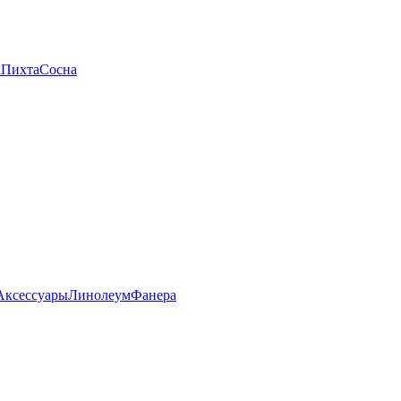
а
Пихта
Сосна
Аксессуары
Линолеум
Фанера