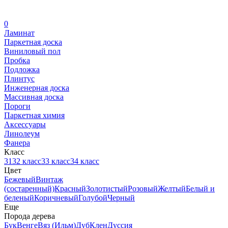
0
Ламинат
Паркетная доска
Виниловый пол
Пробка
Подложка
Плинтус
Инженерная доска
Массивная доска
Пороги
Паркетная химия
Аксессуары
Линолеум
Фанера
Класс
31
32 класс
33 класс
34 класс
Цвет
Бежевый
Винтаж
(состаренный)
Красный
Золотистый
Розовый
Желтый
Белый и
беленый
Коричневый
Голубой
Черный
Еще
Порода дерева
Бук
Венге
Вяз (Ильм)
Дуб
Клен
Дуссия