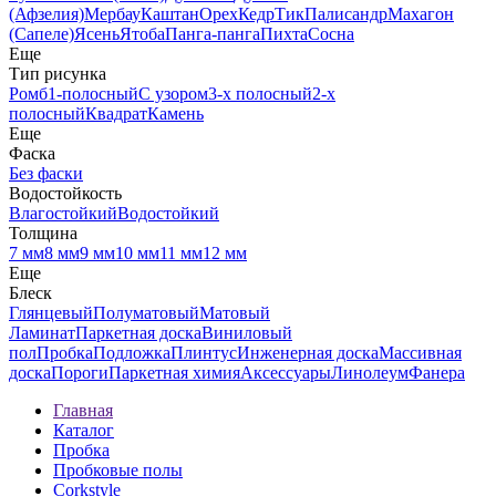
(Афзелия)
Мербау
Каштан
Орех
Кедр
Тик
Палисандр
Махагон
(Сапеле)
Ясень
Ятоба
Панга-панга
Пихта
Сосна
Еще
Тип рисунка
Ромб
1-полосный
С узором
3-х полосный
2-х
полосный
Квадрат
Камень
Еще
Фаска
Без фаски
Водостойкость
Влагостойкий
Водостойкий
Толщина
7 мм
8 мм
9 мм
10 мм
11 мм
12 мм
Еще
Блеск
Глянцевый
Полуматовый
Матовый
Ламинат
Паркетная доска
Виниловый
пол
Пробка
Подложка
Плинтус
Инженерная доска
Массивная
доска
Пороги
Паркетная химия
Аксессуары
Линолеум
Фанера
Главная
Каталог
Пробка
Пробковые полы
Corkstyle