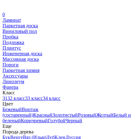
0
Ламинат
Паркетная доска
Виниловый пол
Пробка
Подложка
Плинтус
Инженерная доска
Массивная доска
Пороги
Паркетная химия
Аксессуары
Линолеум
Фанера
Класс
31
32 класс
33 класс
34 класс
Цвет
Бежевый
Винтаж
(состаренный)
Красный
Золотистый
Розовый
Желтый
Белый и
беленый
Коричневый
Голубой
Черный
Еще
Порода дерева
Бук
Венге
Вяз (Ильм)
Дуб
Клен
Дуссия