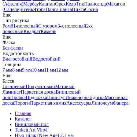
(Афзелия)
Мербау
Каштан
Орех
Кедр
Тик
Палисандр
Махагон
(Сапеле)
Ясень
Ятоба
Панга-панга
Пихта
Сосна
Еще
Тип рисунка
Ромб
1-полосный
С узором
3-х полосный
2-х
полосный
Квадрат
Камень
Еще
Фаска
Без фаски
Водостойкость
Влагостойкий
Водостойкий
Толщина
7 мм
8 мм
9 мм
10 мм
11 мм
12 мм
Еще
Блеск
Глянцевый
Полуматовый
Матовый
Ламинат
Паркетная доска
Виниловый
пол
Пробка
Подложка
Плинтус
Инженерная доска
Массивная
доска
Пороги
Паркетная химия
Аксессуары
Линолеум
Фанера
Главная
Каталог
Виниловый пол
Tarkett Art Vinyl
Нью эйдж (New Age) 2,1 мм