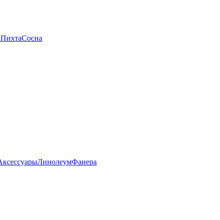
а
Пихта
Сосна
Аксессуары
Линолеум
Фанера