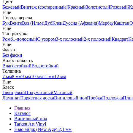
Цвет
Бежевый
Винтаж (состаренный)
Красный
Золотистый
Розовый
Ж
Еще
Порода дерева
Бук
Венге
Вяз (Ильм)
Дуб
Клен
Дуссия (Афзелия)
Мербау
Каштан
О
Еще
Тип рисунка
Ромб
1-полосный
С узором
3-х полосный
2-х полосный
Квадрат
К
Еще
Фаска
Без фаски
Водостойкость
Влагостойкий
Водостойкий
Толщина
7 мм
8 мм
9 мм
10 мм
11 мм
12 мм
Еще
Блеск
Глянцевый
Полуматовый
Матовый
Ламинат
Паркетная доска
Виниловый пол
Пробка
Подложка
Пли
Главная
Каталог
Виниловый пол
Tarkett Art Vinyl
Нью эйдж (New Age) 2,1 мм