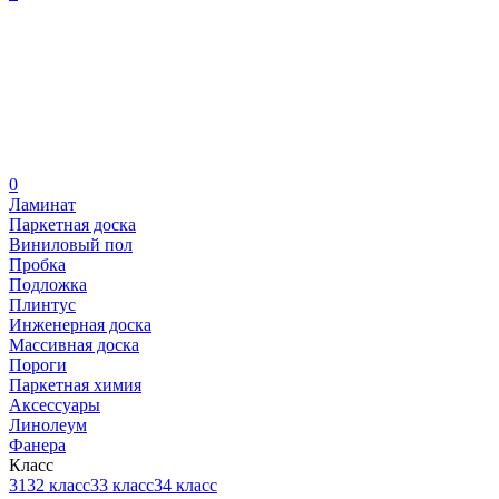
0
Ламинат
Паркетная доска
Виниловый пол
Пробка
Подложка
Плинтус
Инженерная доска
Массивная доска
Пороги
Паркетная химия
Аксессуары
Линолеум
Фанера
Класс
31
32 класс
33 класс
34 класс