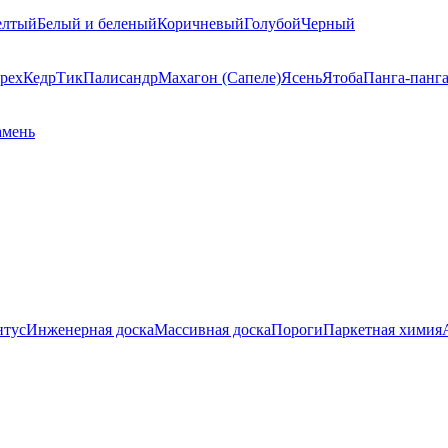
елтый
Белый и беленый
Коричневый
Голубой
Черный
рех
Кедр
Тик
Палисандр
Махагон (Сапеле)
Ясень
Ятоба
Панга-панг
амень
нтус
Инженерная доска
Массивная доска
Пороги
Паркетная химия