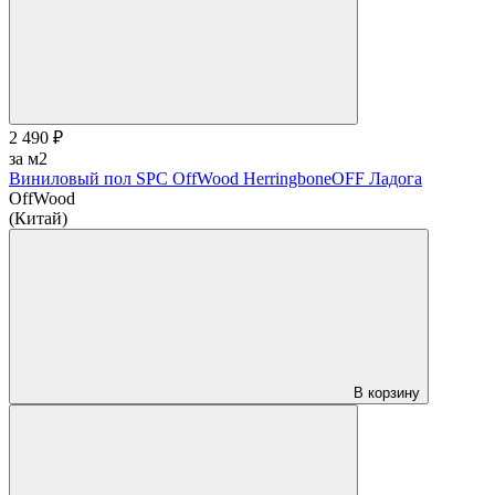
2 490 ₽
за м2
Виниловый пол SPC OffWood HerringboneOFF Ладога
OffWood
(Китай)
В корзину