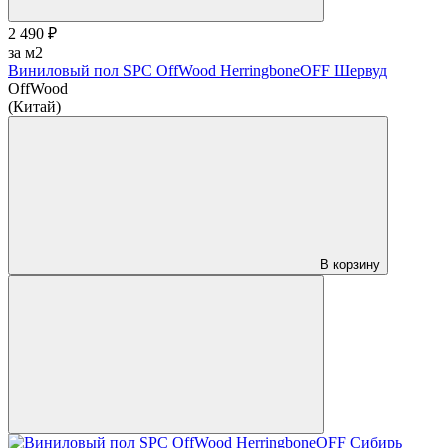
2 490 ₽
за м2
Виниловый пол SPC OffWood HerringboneOFF Шервуд
OffWood
(Китай)
В корзину