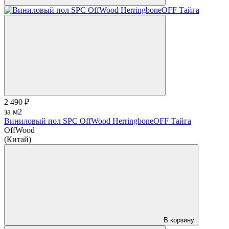
2 490 ₽
за м2
Виниловый пол SPC OffWood HerringboneOFF Тайга
OffWood
(Китай)
В корзину