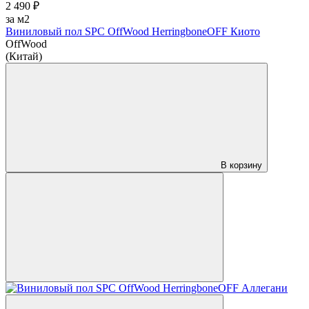
2 490 ₽
за м2
Виниловый пол SPC OffWood HerringboneOFF Киото
OffWood
(Китай)
В корзину