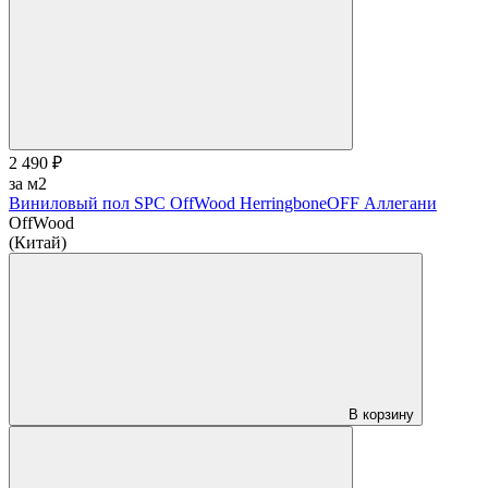
2 490 ₽
за м2
Виниловый пол SPC OffWood HerringboneOFF Аллегани
OffWood
(Китай)
В корзину