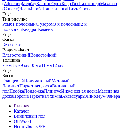
(Афзелия)
Мербау
Каштан
Орех
Кедр
Тик
Палисандр
Махагон
(Сапеле)
Ясень
Ятоба
Панга-панга
Пихта
Сосна
Еще
Тип рисунка
Ромб
1-полосный
С узором
3-х полосный
2-х
полосный
Квадрат
Камень
Еще
Фаска
Без фаски
Водостойкость
Влагостойкий
Водостойкий
Толщина
7 мм
8 мм
9 мм
10 мм
11 мм
12 мм
Еще
Блеск
Глянцевый
Полуматовый
Матовый
Ламинат
Паркетная доска
Виниловый
пол
Пробка
Подложка
Плинтус
Инженерная доска
Массивная
доска
Пороги
Паркетная химия
Аксессуары
Линолеум
Фанера
Главная
Каталог
Виниловый пол
OffWood
HerringboneOFF