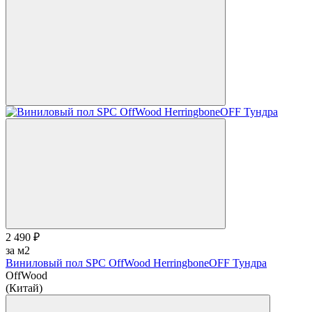
2 490 ₽
за м2
Виниловый пол SPC OffWood HerringboneOFF Тундра
OffWood
(Китай)