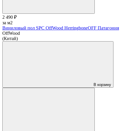
2 490 ₽
за м2
Виниловый пол SPC OffWood HerringboneOFF Патагония
OffWood
(Китай)
В корзину