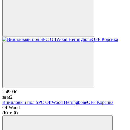
2 490 ₽
за м2
Виниловый пол SPC OffWood HerringboneOFF Корсика
OffWood
(Китай)