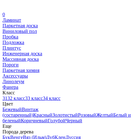
0
Ламинат
Паркетная доска
Виниловый пол
Пробка
Подложка
Плинтус
Инженерная доска
Массивная доска
Пороги
Паркетная химия
Аксессуары
Линолеум
Фанера
Класс
31
32 класс
33 класс
34 класс
Цвет
Бежевый
Винтаж
(состаренный)
Красный
Золотистый
Розовый
Желтый
Белый и
беленый
Коричневый
Голубой
Черный
Еще
Порода дерева
Бук
Венге
Вяз (Ильм)
Дуб
Клен
Дуссия