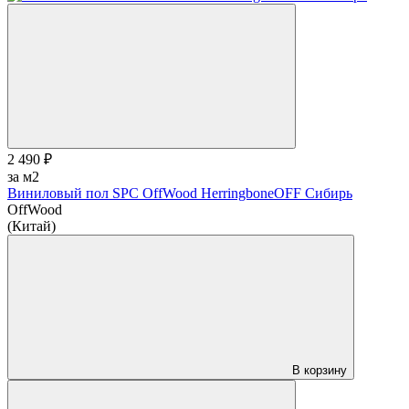
2 490 ₽
за м2
Виниловый пол SPC OffWood HerringboneOFF Сибирь
OffWood
(Китай)
В корзину