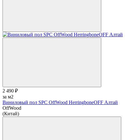
2 490 ₽
за м2
Виниловый пол SPC OffWood HerringboneOFF Алтай
OffWood
(Китай)