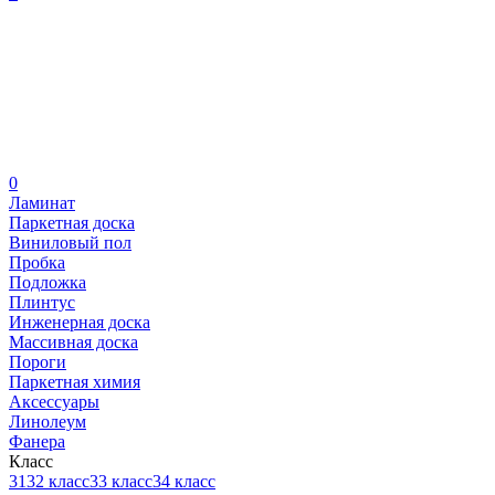
0
Ламинат
Паркетная доска
Виниловый пол
Пробка
Подложка
Плинтус
Инженерная доска
Массивная доска
Пороги
Паркетная химия
Аксессуары
Линолеум
Фанера
Класс
31
32 класс
33 класс
34 класс