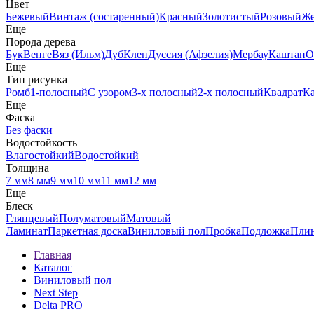
Цвет
Бежевый
Винтаж (состаренный)
Красный
Золотистый
Розовый
Ж
Еще
Порода дерева
Бук
Венге
Вяз (Ильм)
Дуб
Клен
Дуссия (Афзелия)
Мербау
Каштан
О
Еще
Тип рисунка
Ромб
1-полосный
С узором
3-х полосный
2-х полосный
Квадрат
К
Еще
Фаска
Без фаски
Водостойкость
Влагостойкий
Водостойкий
Толщина
7 мм
8 мм
9 мм
10 мм
11 мм
12 мм
Еще
Блеск
Глянцевый
Полуматовый
Матовый
Ламинат
Паркетная доска
Виниловый пол
Пробка
Подложка
Пли
Главная
Каталог
Виниловый пол
Next Step
Delta PRO