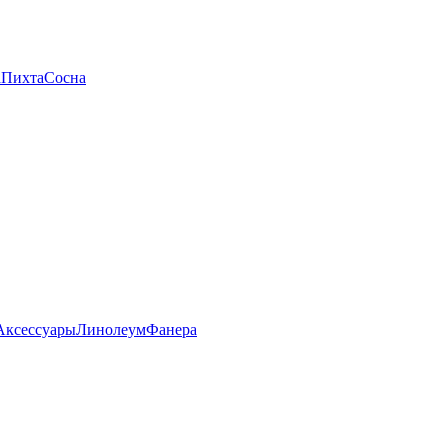
а
Пихта
Сосна
Аксессуары
Линолеум
Фанера