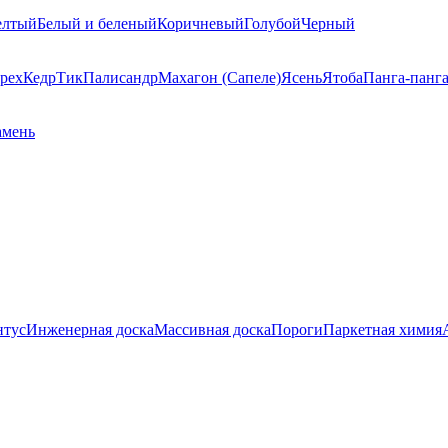
елтый
Белый и беленый
Коричневый
Голубой
Черный
рех
Кедр
Тик
Палисандр
Махагон (Сапеле)
Ясень
Ятоба
Панга-панг
амень
нтус
Инженерная доска
Массивная доска
Пороги
Паркетная химия