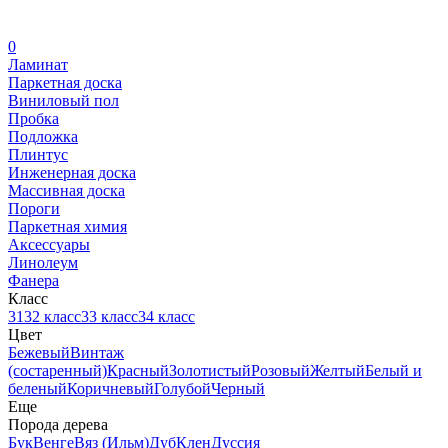
0
Ламинат
Паркетная доска
Виниловый пол
Пробка
Подложка
Плинтус
Инженерная доска
Массивная доска
Пороги
Паркетная химия
Аксессуары
Линолеум
Фанера
Класс
31
32 класс
33 класс
34 класс
Цвет
Бежевый
Винтаж
(состаренный)
Красный
Золотистый
Розовый
Желтый
Белый и
беленый
Коричневый
Голубой
Черный
Еще
Порода дерева
Бук
Венге
Вяз (Ильм)
Дуб
Клен
Дуссия