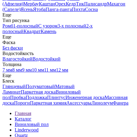
(Афзелия)
Мербау
Каштан
Орех
Кедр
Тик
Палисандр
Махагон
(Сапеле)
Ясень
Ятоба
Панга-панга
Пихта
Сосна
Еще
Тип рисунка
Ромб
1-полосный
С узором
3-х полосный
2-х
полосный
Квадрат
Камень
Еще
Фаска
Без фаски
Водостойкость
Влагостойкий
Водостойкий
Толщина
7 мм
8 мм
9 мм
10 мм
11 мм
12 мм
Еще
Блеск
Глянцевый
Полуматовый
Матовый
Ламинат
Паркетная доска
Виниловый
пол
Пробка
Подложка
Плинтус
Инженерная доска
Массивная
доска
Пороги
Паркетная химия
Аксессуары
Линолеум
Фанера
Главная
Каталог
Виниловый пол
Linderwood
Quartz