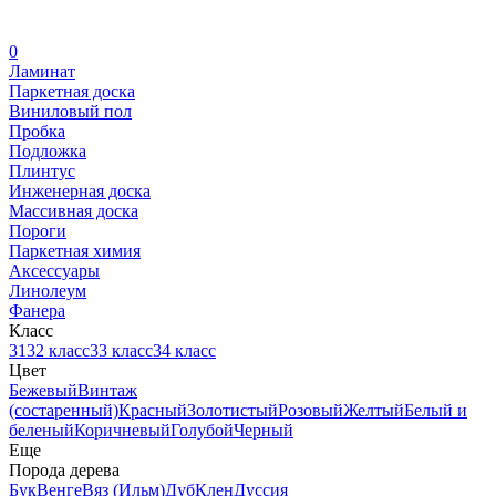
0
Ламинат
Паркетная доска
Виниловый пол
Пробка
Подложка
Плинтус
Инженерная доска
Массивная доска
Пороги
Паркетная химия
Аксессуары
Линолеум
Фанера
Класс
31
32 класс
33 класс
34 класс
Цвет
Бежевый
Винтаж
(состаренный)
Красный
Золотистый
Розовый
Желтый
Белый и
беленый
Коричневый
Голубой
Черный
Еще
Порода дерева
Бук
Венге
Вяз (Ильм)
Дуб
Клен
Дуссия