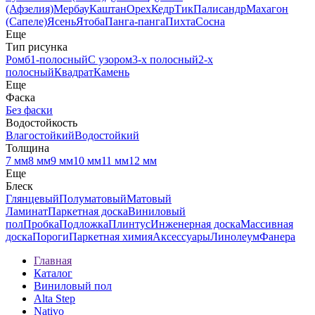
(Афзелия)
Мербау
Каштан
Орех
Кедр
Тик
Палисандр
Махагон
(Сапеле)
Ясень
Ятоба
Панга-панга
Пихта
Сосна
Еще
Тип рисунка
Ромб
1-полосный
С узором
3-х полосный
2-х
полосный
Квадрат
Камень
Еще
Фаска
Без фаски
Водостойкость
Влагостойкий
Водостойкий
Толщина
7 мм
8 мм
9 мм
10 мм
11 мм
12 мм
Еще
Блеск
Глянцевый
Полуматовый
Матовый
Ламинат
Паркетная доска
Виниловый
пол
Пробка
Подложка
Плинтус
Инженерная доска
Массивная
доска
Пороги
Паркетная химия
Аксессуары
Линолеум
Фанера
Главная
Каталог
Виниловый пол
Alta Step
Nativo