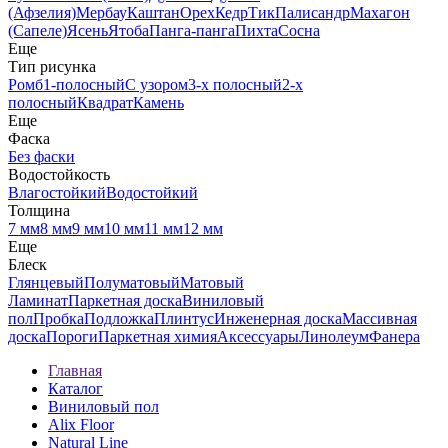
(Афзелия)
Мербау
Каштан
Орех
Кедр
Тик
Палисандр
Махагон
(Сапеле)
Ясень
Ятоба
Панга-панга
Пихта
Сосна
Еще
Тип рисунка
Ромб
1-полосный
С узором
3-х полосный
2-х
полосный
Квадрат
Камень
Еще
Фаска
Без фаски
Водостойкость
Влагостойкий
Водостойкий
Толщина
7 мм
8 мм
9 мм
10 мм
11 мм
12 мм
Еще
Блеск
Глянцевый
Полуматовый
Матовый
Ламинат
Паркетная доска
Виниловый
пол
Пробка
Подложка
Плинтус
Инженерная доска
Массивная
доска
Пороги
Паркетная химия
Аксессуары
Линолеум
Фанера
Главная
Каталог
Виниловый пол
Alix Floor
Natural Line