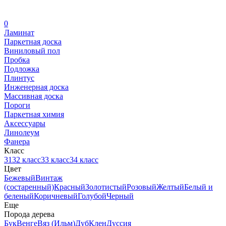
0
Ламинат
Паркетная доска
Виниловый пол
Пробка
Подложка
Плинтус
Инженерная доска
Массивная доска
Пороги
Паркетная химия
Аксессуары
Линолеум
Фанера
Класс
31
32 класс
33 класс
34 класс
Цвет
Бежевый
Винтаж
(состаренный)
Красный
Золотистый
Розовый
Желтый
Белый и
беленый
Коричневый
Голубой
Черный
Еще
Порода дерева
Бук
Венге
Вяз (Ильм)
Дуб
Клен
Дуссия