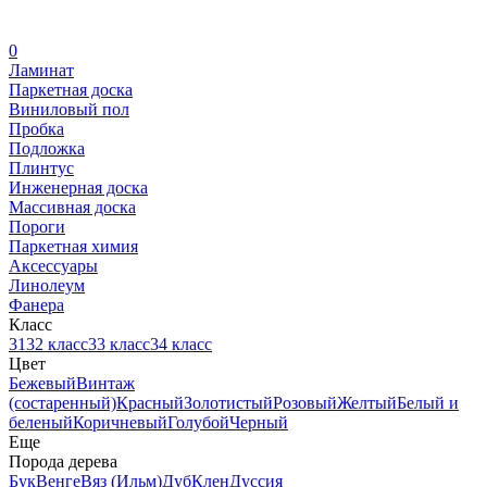
0
Ламинат
Паркетная доска
Виниловый пол
Пробка
Подложка
Плинтус
Инженерная доска
Массивная доска
Пороги
Паркетная химия
Аксессуары
Линолеум
Фанера
Класс
31
32 класс
33 класс
34 класс
Цвет
Бежевый
Винтаж
(состаренный)
Красный
Золотистый
Розовый
Желтый
Белый и
беленый
Коричневый
Голубой
Черный
Еще
Порода дерева
Бук
Венге
Вяз (Ильм)
Дуб
Клен
Дуссия