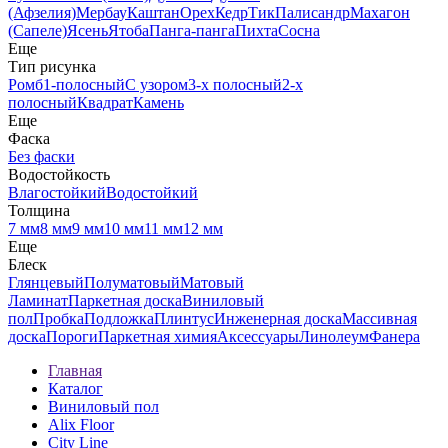
(Афзелия)
Мербау
Каштан
Орех
Кедр
Тик
Палисандр
Махагон
(Сапеле)
Ясень
Ятоба
Панга-панга
Пихта
Сосна
Еще
Тип рисунка
Ромб
1-полосный
С узором
3-х полосный
2-х
полосный
Квадрат
Камень
Еще
Фаска
Без фаски
Водостойкость
Влагостойкий
Водостойкий
Толщина
7 мм
8 мм
9 мм
10 мм
11 мм
12 мм
Еще
Блеск
Глянцевый
Полуматовый
Матовый
Ламинат
Паркетная доска
Виниловый
пол
Пробка
Подложка
Плинтус
Инженерная доска
Массивная
доска
Пороги
Паркетная химия
Аксессуары
Линолеум
Фанера
Главная
Каталог
Виниловый пол
Alix Floor
City Line