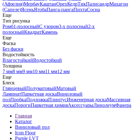
(Афзелия)
Мербау
Каштан
Орех
Кедр
Тик
Палисандр
Махагон
(Сапеле)
Ясень
Ятоба
Панга-панга
Пихта
Сосна
Еще
Тип рисунка
Ромб
1-полосный
С узором
3-х полосный
2-х
полосный
Квадрат
Камень
Еще
Фаска
Без фаски
Водостойкость
Влагостойкий
Водостойкий
Толщина
7 мм
8 мм
9 мм
10 мм
11 мм
12 мм
Еще
Блеск
Глянцевый
Полуматовый
Матовый
Ламинат
Паркетная доска
Виниловый
пол
Пробка
Подложка
Плинтус
Инженерная доска
Массивная
доска
Пороги
Паркетная химия
Аксессуары
Линолеум
Фанера
Главная
Каталог
Виниловый пол
Icon Floor
Purple LVT