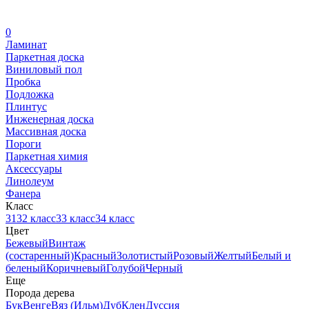
0
Ламинат
Паркетная доска
Виниловый пол
Пробка
Подложка
Плинтус
Инженерная доска
Массивная доска
Пороги
Паркетная химия
Аксессуары
Линолеум
Фанера
Класс
31
32 класс
33 класс
34 класс
Цвет
Бежевый
Винтаж
(состаренный)
Красный
Золотистый
Розовый
Желтый
Белый и
беленый
Коричневый
Голубой
Черный
Еще
Порода дерева
Бук
Венге
Вяз (Ильм)
Дуб
Клен
Дуссия