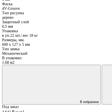
Фаска
4V-Groove
Тип рисунка
дерево
Защитный слой
0,5 мм
Упаковка
в уп.22 шт./ вес 18 кг
Размеры, мм.
600 х 127 х 5 мм
Тип замка
Механический
В упаковке:
1.68 м2
В избранное
Под заказ
4 641 ₽
за
м2