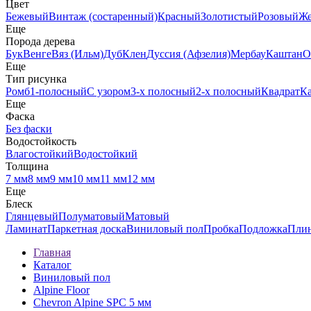
Цвет
Бежевый
Винтаж (состаренный)
Красный
Золотистый
Розовый
Ж
Еще
Порода дерева
Бук
Венге
Вяз (Ильм)
Дуб
Клен
Дуссия (Афзелия)
Мербау
Каштан
О
Еще
Тип рисунка
Ромб
1-полосный
С узором
3-х полосный
2-х полосный
Квадрат
К
Еще
Фаска
Без фаски
Водостойкость
Влагостойкий
Водостойкий
Толщина
7 мм
8 мм
9 мм
10 мм
11 мм
12 мм
Еще
Блеск
Глянцевый
Полуматовый
Матовый
Ламинат
Паркетная доска
Виниловый пол
Пробка
Подложка
Пли
Главная
Каталог
Виниловый пол
Alpine Floor
Chevron Alpine SPC 5 мм