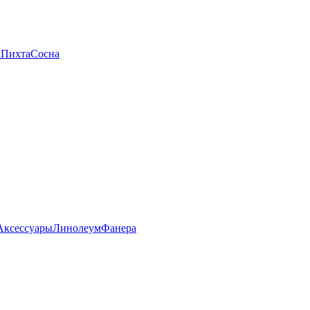
а
Пихта
Сосна
Аксессуары
Линолеум
Фанера