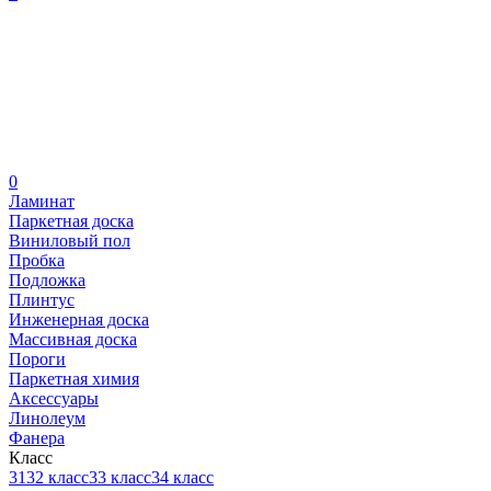
0
Ламинат
Паркетная доска
Виниловый пол
Пробка
Подложка
Плинтус
Инженерная доска
Массивная доска
Пороги
Паркетная химия
Аксессуары
Линолеум
Фанера
Класс
31
32 класс
33 класс
34 класс