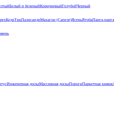
елтый
Белый и беленый
Коричневый
Голубой
Черный
рех
Кедр
Тик
Палисандр
Махагон (Сапеле)
Ясень
Ятоба
Панга-панг
амень
нтус
Инженерная доска
Массивная доска
Пороги
Паркетная химия