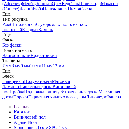
(Афзелия)
Мербау
Каштан
Орех
Кедр
Тик
Палисандр
Махагон
(Сапеле)
Ясень
Ятоба
Панга-панга
Пихта
Сосна
Еще
Тип рисунка
Ромб
1-полосный
С узором
3-х полосный
2-х
полосный
Квадрат
Камень
Еще
Фаска
Без фаски
Водостойкость
Влагостойкий
Водостойкий
Толщина
7 мм
8 мм
9 мм
10 мм
11 мм
12 мм
Еще
Блеск
Глянцевый
Полуматовый
Матовый
Ламинат
Паркетная доска
Виниловый
пол
Пробка
Подложка
Плинтус
Инженерная доска
Массивная
доска
Пороги
Паркетная химия
Аксессуары
Линолеум
Фанера
Главная
Каталог
Виниловый пол
Alpine Floor
Stone mineral core SPC 4 мм