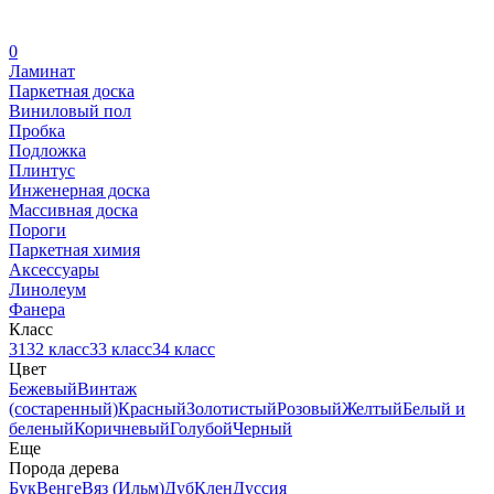
0
Ламинат
Паркетная доска
Виниловый пол
Пробка
Подложка
Плинтус
Инженерная доска
Массивная доска
Пороги
Паркетная химия
Аксессуары
Линолеум
Фанера
Класс
31
32 класс
33 класс
34 класс
Цвет
Бежевый
Винтаж
(состаренный)
Красный
Золотистый
Розовый
Желтый
Белый и
беленый
Коричневый
Голубой
Черный
Еще
Порода дерева
Бук
Венге
Вяз (Ильм)
Дуб
Клен
Дуссия